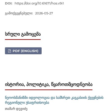
DOI:
https://doi.org/10.61671/hos.v9i1
ᲒᲐᲛᲝᲥᲕᲔᲧᲜᲔᲑᲣᲚᲘ:
2026-05-27
ᲡᲠᲣᲚᲘ ᲒᲐᲛᲝᲪᲔᲛᲐ
PDF (ENGLISH)
ᲘᲡᲢᲝᲠᲘᲐ, ᲞᲝᲚᲘᲢᲘᲙᲐ, ᲬᲧᲐᲠᲝᲗᲛᲪᲝᲓᲜᲔᲝᲑᲐ
ნეოოსმანიზმი იდეოლოგია და სამხრეთ კავკასიის ქვეყნების
რეგიონული უსაფრთხოება
თამარ დევიძე