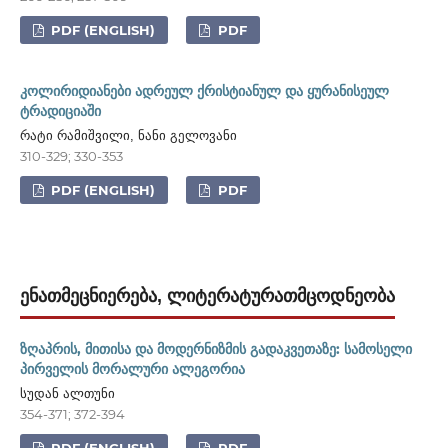
PDF (ENGLISH)
PDF
კოლირიდიანები ადრეულ ქრისტიანულ და ყურანისეულ
ტრადიციაში
რატი რამიშვილი, ნანი გელოვანი
310-329; 330-353
PDF (ENGLISH)
PDF
ᲔᲜᲐᲗᲛᲔᲪᲜᲘᲔᲠᲔᲑᲐ, ᲚᲘᲢᲔᲠᲐᲢᲣᲠᲐᲗᲛᲪᲝᲓᲜᲔᲝᲑᲐ
ზღაპრის, მითისა და მოდერნიზმის გადაკვეთაზე: სამოსელი
პირველის მორალური ალეგორია
სუდან ალთუნი
354-371; 372-394