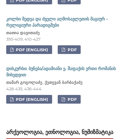
PDF (ENGLISH)
PDF
კოლხი მედეა და ძველი აღმოსავლეთის მაგიურ -
რელიგიური პარადიგმები
თათია დავითაძე
395-409; 410-427
PDF (ENGLISH)
PDF
დისკურსი: ბუნება/ადამიანი ე. შაფაქის ერთი რომანის
მიხედვით
თამარ გოგოლაძე, ქეთევან ბარბაქაძე
428-435; 436-444
PDF (ENGLISH)
PDF
ᲐᲠᲥᲔᲝᲚᲝᲒᲘᲐ, ᲔᲗᲜᲝᲚᲝᲒᲘᲐ, ᲜᲣᲛᲘᲖᲛᲐᲢᲘᲙᲐ