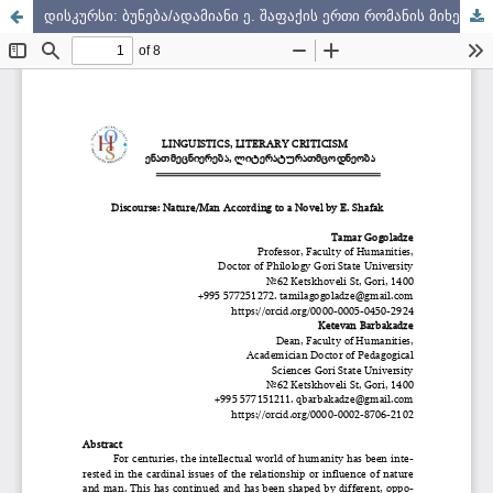
დისკურსი: ბუნება/ადამიანი ე. შაფაქის ერთი რომანის მიხედვით