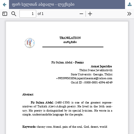
ფირ სულთან აბდალი - ლექსები