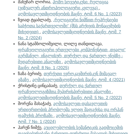
მანუჩარ ლორია,
ჰომო სოვეტიკუსი: რელიგია
(ვიზუალურ ანთროპოლოგიური კვლევა)
,
აღმოსავლეთმცოდნეობის მაცნე: ტომ. 6 No. 1 (2023)
ზვიად ტყაბლაძე,
„რელიგიური ნიშნით რეპრესიები
საბჭოთა საქართველოში“ (შსს არქივის მონაცემების
მიხედვით)
,
აღმოსავლეთმცოდნეობის მაცნე: ტომ. 7
No. 2 (2024)
ნანა სტამბოლიშვილი, ლილე თანდილავა,
ფრაზეოლოგიური ერთეულები კომპონენტით „თვალი“
გერმანულ, ინგლისურ, თურქულ და ქართულ ენებზე -
შედარებითი ანალიზი
,
აღმოსავლეთმცოდნეობის
მაცნე: ტომ. 8 No. 1 (2025)
ზაზა ბერიძე,
თურქეთი ევროკავშირისკენ მიმავალ
გზაზე
,
აღმოსავლეთმცოდნეობის მაცნე: ტომ. 4 (2021)
ქრისტინე ცინცაბაძე,
თურქულ და ქართულ
ფრაზეოლოგიზმთა შეპირისპირებითი ანალიზი
,
აღმოსავლეთმცოდნეობის მაცნე: ტომ. 5 No. 2 (2022)
შორენა მახაჭაძე,
აღმოსავლეთ-დასავლეთის
ურთიერთობის პრობლემა ელიფ შაფაქისა და ორჰან
ფამუქის პროზაში
,
აღმოსავლეთმცოდნეობის მაცნე:
ტომ. 7 No. 1 (2024)
ჰარუნ ჩიმქე,
აუცილებლობის სემანტიკის გადმოცემის
თავისებურებანი ქართულ-თურქული მასალის მიხედვით