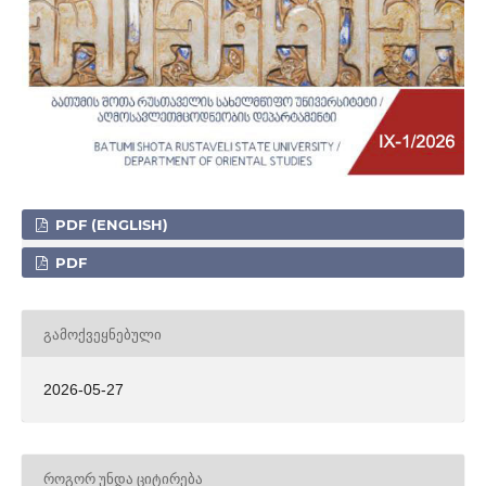
PDF (ENGLISH)
PDF
ᲒᲐᲛᲝᲥᲕᲔᲧᲜᲔᲑᲣᲚᲘ
2026-05-27
ᲠᲝᲒᲝᲠ ᲣᲜᲓᲐ ᲪᲘᲢᲘᲠᲔᲑᲐ