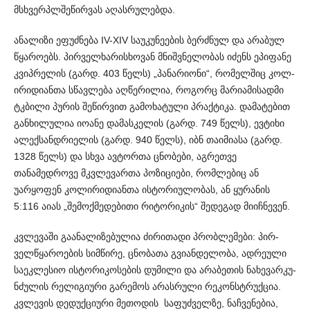
მსხვერ­პლშე­წირვას აღასრულებდა.
ანალიზი ეფუძნება IV-XIV საუკუნეების ბერძნულ და არა­ბულ
წყაროებს. პირველხარისხოვან მნიშვნელობას იძენს ეპი­ფანე
კვიპრელის (გარდ. 403 წელს) „პანარიონი“, რომელშიც კო­ლ­
ირიდიანთა სწავლება აღწერილია, როგორც მარიამისადმი
ტკ­ბილი პურის შეწირვით გამოხატული პრაქტიკა. დამატებით
გან­ხ­ილულია იოანე დამასკელის (გარდ. 749 წელს), ევტიხი
ალე­ქსანდრიელის (გარდ. 940 წელს), იბნ თაიმიასა (გარდ.
1328 წე­ლს) და სხვა ავტორთა ცნობები, აგრეთვე
თანამედროვე მკვლ­ევართა პოზიციები, რომლებიც ან
უარყოფენ კოლირიდიანთა ისტორიულობას, ან ყურანის
5:116 აიას „შემოქმედებითი რიტ­ორიკის“ შედეგად მიიჩნევენ.
კვლევაში გაანალიზებულია ძირითადი პრობლემები: პი­რ­
ველწყაროების სიმწირე, ცნობათა გვიანდელობა, ადრეული
საეკლესიო ისტორიკოსების დუმილი და არაბეთის ნახევა­რკ­უ­
ნ­ძულის რელიგიური გარემოს არასრული რეკონსტრუქცია.
კვლ­ევის დედუქციური მეთოდის საფუძველზე, ნაჩვენებია,