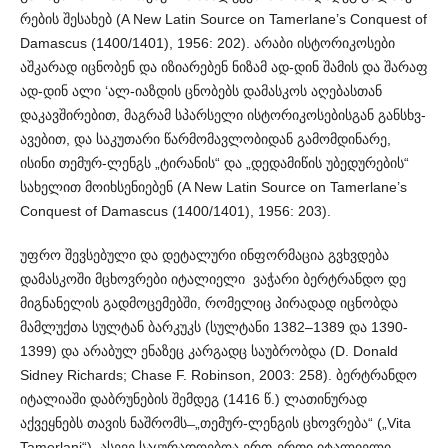
რების შესახებ (A New Latin Source on Tamerlane’s Conquest of
Damascus (1400/1401), 1956: 202). არაბი ისტორი­კო­სები
აშკარად იცნობენ და იზიარებენ ნიზამ ად-დინ შამის და შარაფ
ად-დინ ალი ‘ალ-იაზდის ცნობებს დამასკოს აღებასთან
დაკავშირებით, მაგრამ სპარსელი ისტორ­იკოსებისგან განსხვ­
ავებით, და საკუთარი წარმომავლობიდან გამ­ომდინარე,
ისინი თემურ-ლენგს „ტირანის“ და „დედამიწის უბედურების“
სახ­ე­­ლით მოიხსენიებენ (A New Latin Source on Tamerlane’s
Con­quest of Damascus (1400/1401), 1956: 203).
უფრო შევსებული და დეტალური ინფორმაცია გვხვდება
დამასკოში მცხოვრები იტალიელი ვაჭარი ბერტრანდო დე
მიგ­ნანელის გადმოცემებში, რომელიც პირადად იცნობდა
მამლ­უქთა სულტან ბარკუკს (სულტანი 1382–1389 და 1390-
1399) და არაბულ ენაზეც კარგადც საუბრობდა (D. Donald
Sidney Rich­ards; Chase F. Robinson, 2003: 258). ბერტრანდო
იტალიაში დაბრ­უნების შემდეგ (1416 წ.) ლათინურად
აქვეყნებს თავის ნაშრომს ̶ „თემურ-ლენ­გის ცხოვრება“ („Vita
Tamerlani“). ასევე საყურა­დ­ღ­ებოა ერთ-ერთი იტა­­ლიელი