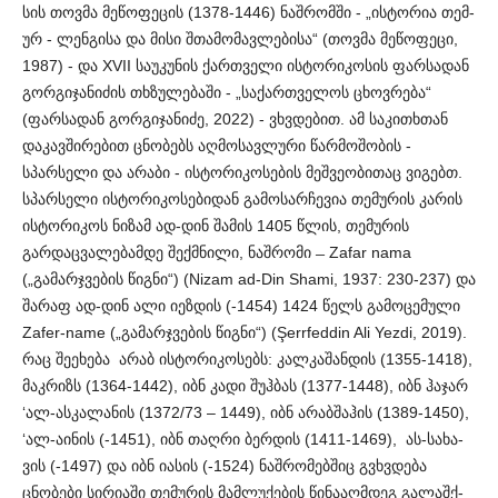
სის თოვმა მეწოფეცის (1378-1446) ნაშრომში - „ისტორია თემ­
ურ­ - ლე­ნ­­­­გ­ისა და მისი შთამომავლებისა“ (თოვმა მეწოფეცი,
1987) - და XVII საუკუნის ქართველი ისტორიკოსის ფარსადან
გორ­გი­ჯან­იძის თხზულებაში - „საქართველოს ცხოვრება“
(ფარ­ს­ადან გორგ­ი­ჯანიძე, 2022) - ვხვდებით. ამ საკითხთან
დაკავ­შირებით ცნო­ბ­ებს აღმოსავლური წარმოშობის -
სპარსელი და არაბი - ისტ­ო­რ­იკ­ო­სების მეშვეობითაც ვიგებთ.
სპარსელი ისტორი­კო­სე­ბიდან გამ­ოსარჩევია თემურის კარის
ისტორიკოს ნიზამ ად-დინ შამის 1405 წლის, თემურის
გარდაცვალებამდე შექმნილი, ნაშრომი ̶ Zafar nama
(„გამარჯვების წიგნი“) (Nizam ad-Din Sha­mi, 1937: 230-237) და
შარაფ ად-დინ ალი იეზდის (-1454) 1424 წელს გამოც­ემული
Zafer-name („გამარჯვების წიგნი“) (Şerrfe­d­din Ali Yezdi, 2019).
რაც შეეხება არაბ ისტორიკოსებს: კალკა­შანდის (1355-1418),
მაკრიზს (1364-1442), იბნ კადი შუჰბას (1377-1448), იბნ ჰაჯ­არ
‘ალ-ასკალანის (1372/73 – 1449), იბნ არაბშაჰის (1389-1450),
‘ალ-აინის (-1451), იბნ თაღრი ბერდის (1411-1469), ას-სახ­ა­
ვის (-1497) და იბნ იასის (-1524) ნაშრომ­ებ­შიც გვხვდება
ცნობები სირ­იაში თემ­უ­რის მამლუქების წინა­აღმ­დეგ გალაშქ­