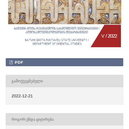
PDF
ᲒᲐᲛᲝᲥᲕᲔᲧᲜᲔᲑᲣᲚᲘ
2022-12-21
ᲠᲝᲒᲝᲠ ᲣᲜᲓᲐ ᲪᲘᲢᲘᲠᲔᲑᲐ