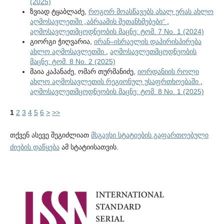
(2025)
ზვიად ტყაბლაძე,
როგორ მოასწავებს ახალ ერას ახლო
აღმოსავლეთში „აბრაამის შეთანხმებები“
,
აღმოსავლეთმცოდნეობის მაცნე: ტომ. 7 No. 1 (2024)
გიორგი ჭიღვარია,
ირან–ისრაელის დაპირისპირება
ახლო აღმოსავლეთში
,
აღმოსავლეთმცოდნეობის
მაცნე: ტომ. 8 No. 2 (2025)
მაია კაპანაძე, ომარ თურმანიძე,
იორდანიის როლი
ახლო აღმოსავლეთის რეგიონულ უსაფრთხოებაში
,
აღმოსავლეთმცოდნეობის მაცნე: ტომ. 8 No. 1 (2025)
1
2
3
4
5
6
>
>>
თქვენ ასევე შეგიძლიათ
მსგავსი სტატიების გაფართოებული
ძიების დაწყება
ამ სტატიისათვის.