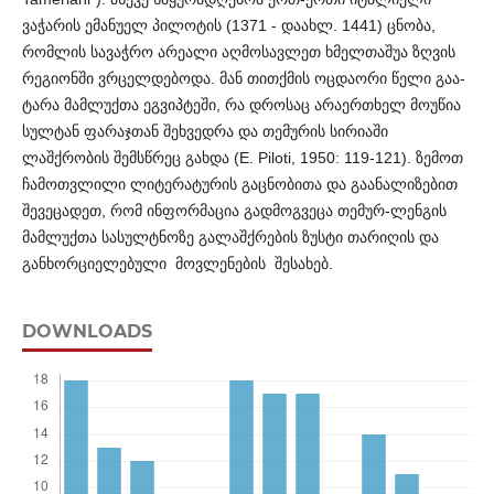
ვაჭარის ემანუელ პილოტის (1371 - დაახლ. 1441) ცნ­ობა,
რომლის სავაჭრო არეალი აღმოსავლეთ ხმელთაშუა ზღ­ვის
რეგიონში ვრცელდებოდა. მან თითქმის ოცდაორი წელი გაა­
ტარა მამლუქთა ეგვიპტეში, რა დროსაც არაერთხელ მოუწია
სუ­ლ­ტან ფარაჯთან შეხვედრა და თემურის სირიაში
ლაშქრობის შემ­სწრეც გახდა (E. Piloti, 1950: 119-121). ზემოთ
ჩამოთვლილი ლი­ტ­ერა­ტ­უ­რის გაცნობითა და გაანალ­ი­ზ­ე­ბით
შევეც­ადეთ, რომ ინფორ­მ­აცია გადმოგვეცა თემურ-ლენგის
მამლუქთა სასულ­ტნოზე გალა­შქრების ზუსტი თარ­იღის და
განხორციელებული მოვლენების შესახებ.
DOWNLOADS