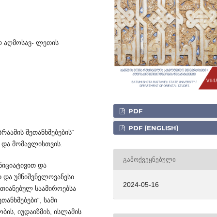
ლო აღმოსავ- ლეთის
PDF
PDF (ENGLISH)
აამის შე­თა­ნხმებების“
 და მომავლისთვის.
ᲒᲐᲛᲝᲥᲕᲔᲧᲜᲔᲑᲣᲚᲘ
იცია­ტივით და
 და უმნიშვნელოვანესი
2024-05-16
რთიანებულ საამიროებსა
თანხმებები“, სამი
ბის, იუდაიზმის, ისლამის