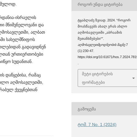
ცემულოდ.
ᲠᲝᲒᲝᲠ ᲣᲜᲓᲐ ᲪᲘᲢᲘᲠᲔᲑᲐ
ორდანია-ისრაელის
ტყაბლაძე ზვიად. 2024. “როგორ
ეთი მნიშვნელოვანი და
მოასწავებს ახალ ერას ახლო
აღმოსავლეთში, ალბათ
აღმოსავლეთში „აბრაამის
შეთანხმებები“”.
სამი სახელმწიფოს
აღმოსავლეთმცოდნეობის მაცნე
7
ქილებიდან გადავიდნენ
(1):230-47.
აელთან ურთიერთობები
https://doi.org/10.61671/hos.7.2024.781
იწყო სუდა­ნთან.
.
მეტი ციტირების
 დაწყ­ე­ბისა, რამაც
ფორმატები
ახლო აღმოსავლეთში,
არაბულ ქვეყნებთან
ᲒᲐᲛᲝᲪᲔᲛᲐ
ტომ. 7 No. 1 (2024)