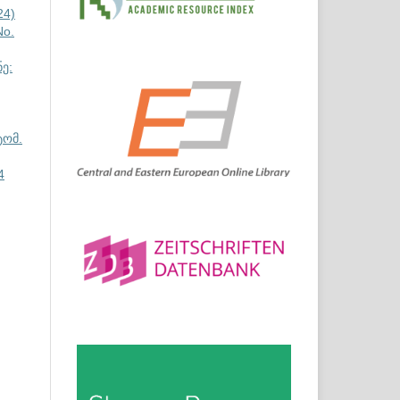
24)
No.
ე:
ტომ.
4