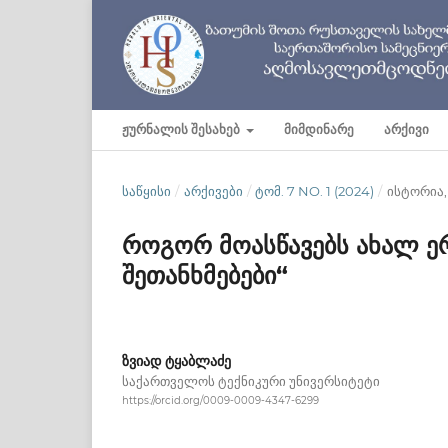
ᲟᲣᲠᲜᲐᲚᲘᲡ ᲨᲔᲡᲐᲮᲔᲑ
ᲛᲘᲛᲓᲘᲜᲐᲠᲔ
ᲐᲠᲥᲘᲕᲘ
ᲡᲐᲬᲧᲘᲡᲘ
/
ᲐᲠᲥᲘᲕᲔᲑᲘ
/
ᲢᲝᲛ. 7 NO. 1 (2024)
/
ისტორია
როგორ მოასწავებს ახალ ე
შეთანხმებები“
ზვიად ტყაბლაძე
საქართველოს ტექნიკური უნივერსიტეტი
https://orcid.org/0009-0009-4347-6299