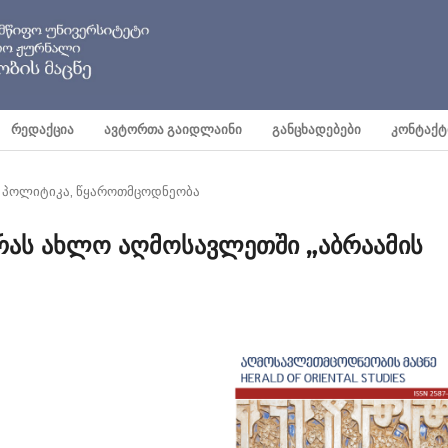
ᲠᲔᲓᲐᲥᲪᲘᲐ
ᲐᲕᲢᲝᲠᲗᲐ ᲒᲐᲘᲓᲚᲐᲘᲜᲘ
ᲒᲐᲜᲪᲮᲐᲓᲔᲑᲔᲑᲘ
ᲙᲝᲜᲢᲐᲥᲢ
, პოლიტიკა, წყაროთმცოდნეობა
რას ახლო აღმოსავლეთში „აბრაამის