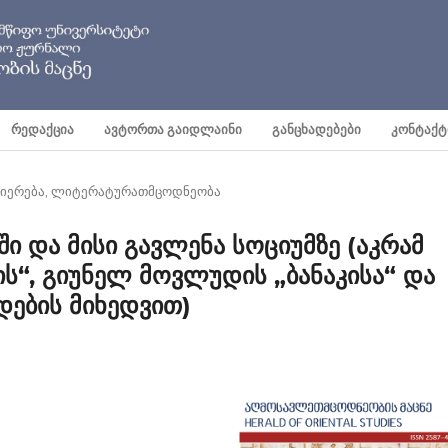
ᲠᲔᲓᲐᲥᲪᲘᲐ
ᲐᲕᲢᲝᲠᲗᲐ ᲒᲐᲘᲓᲚᲐᲘᲜᲘ
ᲒᲐᲜᲪᲮᲐᲓᲔᲑᲔᲑᲘ
ᲙᲝᲜᲢᲐᲥᲢ
ნიერება, ლიტერატურათმცოდნეობა
ი და მისი გავლენა სოციუმზე (აკრამ
ის“, გიუნელ მოვლუდის „ბანაკისა“ და
დების მიხედვით)