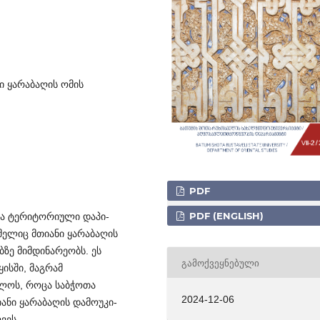
ი ყარაბაღის ომის
PDF
PDF (ENGLISH)
ა ტერიტ­ორიული დაპი­
­ე­­ლიც მთიანი ყარაბაღის
ბზე მიმდინარეობს. ეს
ᲒᲐᲛᲝᲥᲕᲔᲧᲜᲔᲑᲣᲚᲘ
ყისში, მაგრამ
ბოლოს, როცა საბჭოთა
2024-12-06
ნი ყარაბაღის დამ­ოუ­კი­
ვეს.