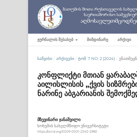
ᲟᲣᲠᲜᲐᲚᲘᲡ ᲨᲔᲡᲐᲮᲔᲑ
ᲛᲘᲛᲓᲘᲜᲐᲠᲔ
ᲐᲠᲥᲘᲕᲘ
ᲡᲐᲬᲧᲘᲡᲘ
/
ᲐᲠᲥᲘᲕᲔᲑᲘ
/
ᲢᲝᲛ. 7 NO. 2 (2024)
/
ენათმეც
კონფლიქტი მთიან ყარაბაღშ
აილისლისის „ქვის სიზმრებ
ნარინე აბგარიანის შემოქმე
მზევინარი ჯანაშვილი
სოხუმის სახელმწიფო უნივერსიტეტი
https://orcid.org/0009-0001-2340-2980