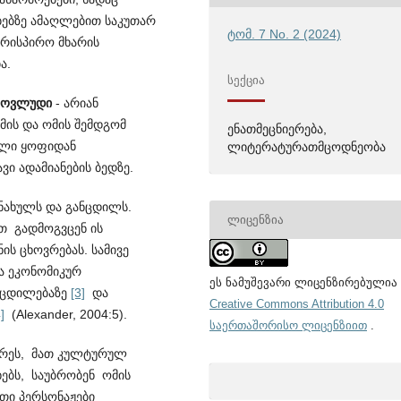
ებებზე ამაღლებით საკუთარ
ტომ. 7 No. 2 (2024)
ირისპირო მხარის
ა.
ᲡᲔᲥᲪᲘᲐ
 მოვლუდი
- არიან
მის და ომის შემდგომ
ენათმეცნიერება,
ეული ყოფიდან
ლიტერატურათმცოდნეობა
ვი ადამიანების ბედზე.
ნახულს და განცდილს.
ᲚᲘᲪᲔᲜᲖᲘᲐ
ით გადმოგვცენ ის
ს ცხოვრებას. სამივე
ა ეკონომიკურ
ეს ნამუშევარი ლიცენზირებულია
ოცდილებაზე
[3]
და
Creative Commons Attribution 4.0
]
(Alexander, 2004:5).
საერთაშორისო ლიცენზიით
.
არეს, მათ კულტურულ
ხებს, საუბრობენ ომის
ათი პერსონაჟები