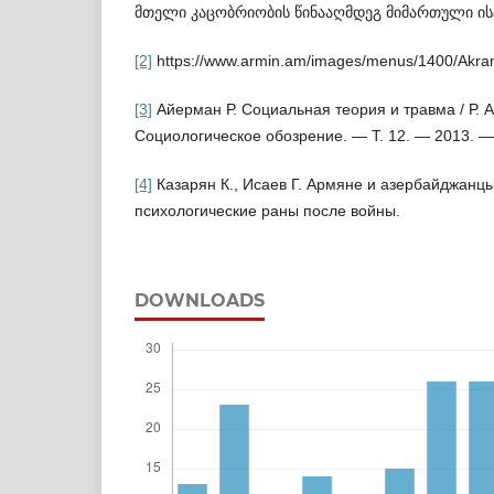
მთელი კაცობრიობის წინააღმდეგ მიმა­რთული ი
[2]
https://www.armin.am/images/menus/1400/AkramA
[3]
Айерман Р. Социальная теория и травма / Р. А
Социологическое обозрение. — Т. 12. — 2013. —
[4]
Казарян К., Исаев Г. Армяне и азербайджанц
психологические раны после войны.
DOWNLOADS