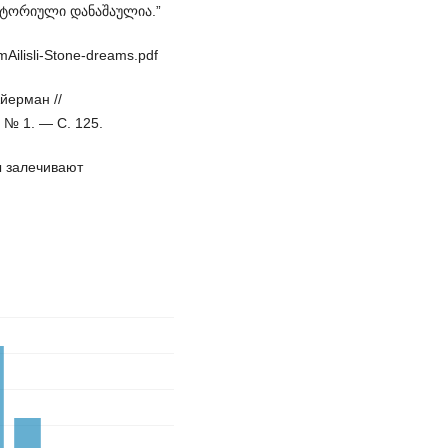
სტორიული დანაშაულია.”
ilisli-Stone-dreams.pdf
йерман //
 № 1. — С. 125.
ы залечивают