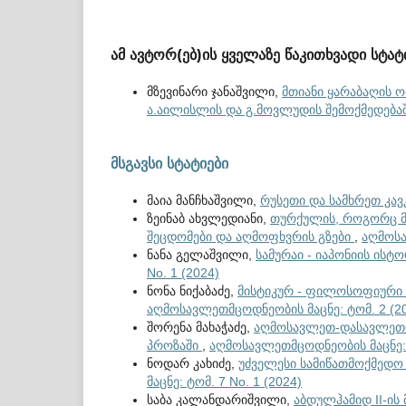
ამ ავტორ(ებ)ის ყველაზე წაკითხვადი სტატ
მზევინარი ჯანაშვილი,
მთიანი ყარაბაღის ო
ა.აილისლის და გ.მოვლუდის შემოქმედება
მსგავსი სტატიები
მაია მანჩხაშვილი,
რუსეთი და სამხრეთ კავ
ზეინაბ ახვლედიანი,
თურქულის, როგორც მ
შეცდომები და აღმოფხვრის გზები
,
აღმოსა
ნანა გელაშვილი,
სამურაი - იაპონიის ის
No. 1 (2024)
ნონა ნიქაბაძე,
მისტიკურ - ფილოსოფიური მ
აღმოსავლეთმცოდნეობის მაცნე: ტომ. 2 (2
შორენა მახაჭაძე,
აღმოსავლეთ-დასავლეთი
პროზაში
,
აღმოსავლეთმცოდნეობის მაცნე: ტ
ნოდარ კახიძე,
უძველესი სამიწათმოქმედო 
მაცნე: ტომ. 7 No. 1 (2024)
საბა კალანდარიშვილი,
აბდულჰამიდ II-ი