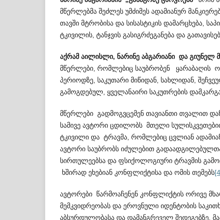
მწერლებმა შეძლეს უმძიმეს ადამიანურ მანკ­იე­რ
თავში მტრობისა და სისასტიკის დამარცხება, საპ
ტკივილის, ტანჯვის გასი­გრ­ძ­ე­განება და გათავისებ
აქრამ აილისლი, ნარინე აბგარიანი და გიუნელ
მწერლები, რომლებიც საუბრობენ ყარაბაღის ო
პერიოდზე, საკუთარი მიწიდან, სახლიდან, შეჩ­ვ
გამოგდებულ, ყველანაირი საკუთრების დამ­კა­რგა
მწერლები გადმოგვცემენ თავიანთი თვალით და
სამივე ავტორი ცდილობს მთელი სული­სკ­ვ­ეთ­ებ
ტკივილი და ტრავმა, რომლებიც ცვლიან ადამიანი
ავტორი საუბრობს იძულებით გად­აა­დგილებულთ
სირთულეებსა და ფსიქო­ლო­გიური ტრავმის გამ
ხშირად ეხებიან კონფ­ლ­ი­ქტისა და ომის თემებს
[4
ავტორები წარმოაჩენენ კონფლიქტის ორივე მხ
მემკვიდრეობას და ეროვნული იდენტობის საკით­
აბსურდულობასა და დამანგრეველ შედ­ე­გებზე. მ