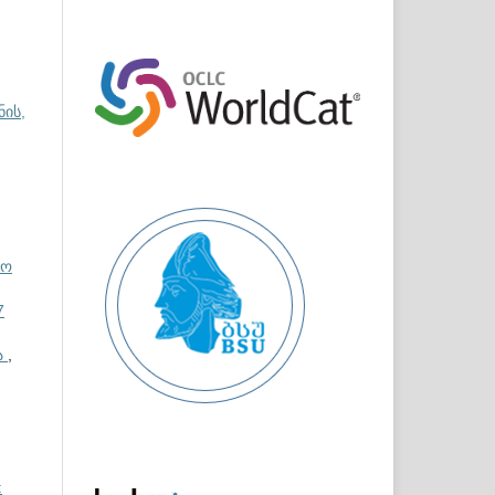
ნის,
თო
7
ა
,
: