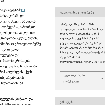
ოცვა-ჟლეტამ“
[1]
ᲠᲝᲒᲝᲠ ᲣᲜᲓᲐ ᲪᲘᲢᲘᲠᲔᲑᲐ
სა­ხლეობაში და
გიკული მოვლენა გახდა
ჯანაშვილი მზევინარი. 2024.
, რომელმაც გამოიწვია
“კონფლიქტი მთიან ყარაბაღში და
ე რჩება დაძაბულობის
მისი გავლენა სოციუმზე (აკრამ
აუჭრელობა კვლავ ახდენს
აილისლისის „ქვის სიზმრების“,
გიუნელ მოვლუდის „ბანაკისა“ და
აშორისო ურთიე­რთო­ბებზე
ნარინე აბგარიანის შემოქმედების
ულებით გადა­
მიხედვით)”.
აღმოსავლეთმცოდნეობი
რთულეები და
მაცნე
7 (2):407-24.
. მთიანი ყრაბაღის
https://doi.org/10.61671/hos.7.2024.829
ვე ქვე­ყნის სომხეთისა
.
რამ აილისლის „ქვის
მეტი ციტირების
ინე აბგარიანის
ფორმატები
საუბრობენ ამ
ოვლუდის „ბანაკი“ და
ᲒᲐᲛᲝᲪᲔᲛᲐ
აწა­რმოებები, სადაც