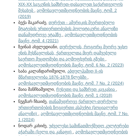
XIX-XX საუკუნის სამხრეთ-დასავლეთ საქართველოს
შესახებ
,
აღმოსავლეთმცოდნეობის მაცნე: ტომ. 2
(2019)
ბექა მაკარაძე,
თურქეთ - ამერიკის შეერთებული
შტატების ურთიერთობების პოლიტიკური ანალიზი
თანამედროვე ეტაპზე
,
აღმოსავლეთმცოდნეობის
მაცნე: ტომ. 4 (2021)
ზეინაბ ახვლედიანი,
თურქულის, როგორც მეორე უცხო
ენის შესწავლისას, ქართველთა მიერ დაშვებული
საერთო შეცდომები და აღმოფხვრის გზები
,
აღმოსავლეთმცოდნეობის მაცნე: ტომ. 6 No. 2 (2023)
საბა კალანდარიშვილი,
აბდულჰამიდ II-ის
მმართველობა 1876-1878 წლებში
,
აღმოსავლეთმცოდნეობის მაცნე: ტომ. 7 No. 2 (2024)
მაია მანჩხაშვილი,
რუსეთი და სამხრეთ კავკასია
,
აღმოსავლეთმცოდნეობის მაცნე: ტომ. 1 (2018)
ნუგზარ ჩხაიძე,
თანამედროვე ქართულ-თურქული
ურთიერთობების ზოგიერთი ასპექტი (სოციალური
ანალიზი)
,
აღმოსავლეთმცოდნეობის მაცნე: ტომ. 7 No.
1 (2024)
ნოდარ კახიძე,
უძველესი სამიწათმოქმედო კულტურები
აჭარაში (სელი და კანაფი)
,
აღმოსავლეთმცოდნეობის