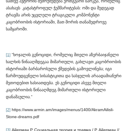
სამივე ავტორის შემოქმედება ერთგვარი სარკეა, რომელიც
ასახავს კატასტროფულ ჭეშმარიტებას: ომი და შედეგად
ტრავმა არის უცვლელი ტრაგიკული კომპონენტი
კაცობრიობის ისტო­რიაში, მათ შორის თანამედროვე
სამყაროში.
[1]
”ხოჯალის გენოციდი, რომელიც მთელი აზერბაიჯანელი
ხალხის წინააღმდეგაა მიმართული, გახლავთ კაცობრიობის
ისტორიაში ბარბაროსული ქმედების გამო­ვლინება; იგი
წარმოუდგენელი სისასტიკითა და სასჯელის არაადამიანური
მეთ­ოდებით ხასიათდება. ეს გენოციდი ასევე მთელი
კაცობრიობის წინააღმდეგ მიმა­რთული ისტორიული
დანაშაულია.”
[2]
https://www.armin.am/images/menus/1400/AkramAilisli-
Stone-dreams.pdf
[3]
Айерман Р. Социальная теория и травма / Р. Айерман //