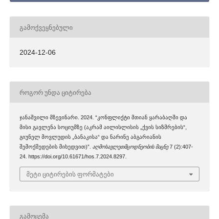
ᲒᲐᲛᲝᲥᲕᲔᲧᲜᲔᲑᲣᲚᲘ
2024-12-06
ᲠᲝᲒᲝᲠ ᲣᲜᲓᲐ ᲪᲘᲢᲘᲠᲔᲑᲐ
ჯანაშვილი მზევინარი. 2024. “კონფლიქტი მთიან ყარაბაღში და
მისი გავლენა სოციუმზე (აკრამ აილისლისის „ქვის სიზმრების“,
გიუნელ მოვლუდის „ბანაკისა“ და ნარინე აბგარიანის
შემოქმედების მიხედვით)”.
აღმოსავლეთმცოდნეობის მაცნე
7 (2):407-
24. https://doi.org/10.61671/hos.7.2024.8297.
მეტი ციტირების ფორმატები
ᲒᲐᲛᲝᲪᲔᲛᲐ