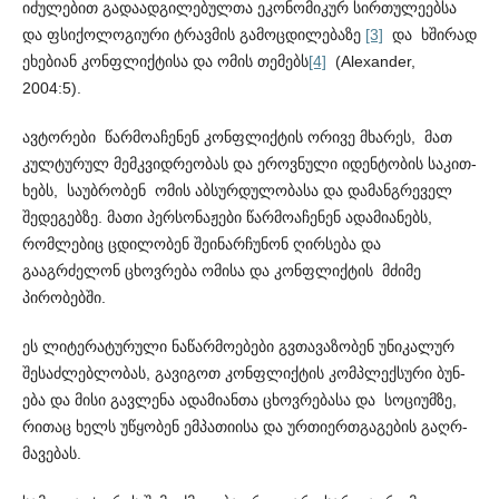
იძულებით გად­აა­დგილებულთა ეკონომიკურ სირთულეებსა
და ფსიქო­ლო­გიური ტრავმის გამოცდილებაზე
[3]
და ხშირად
ეხებიან კონფ­ლ­ი­ქტისა და ომის თემებს
[4]
(Alexander,
2004:5).
ავტორები წარმოაჩენენ კონფლიქტის ორივე მხარეს, მათ
კულტურულ მემკვიდრეობას და ეროვნული იდენტობის საკით­
ხებს, საუბრობენ ომის აბსურდულობასა და დამანგრეველ
შედ­ე­გებზე. მათი პერსონაჟები წარმოაჩენენ ადამიანებს,
რომლებიც ცდ­ილობენ შეინარჩუნონ ღირსება და
გააგრძელონ ცხოვრება ომისა და კონფლიქტის მძიმე
პირობებში.
ეს ლიტერატურული ნაწარმოებები გვთავაზობენ უნიკა­ლურ
შესაძლებლობას, გავიგოთ კონფლიქტის კომპლექსური ბუნ­
ება და მისი გავლენა ადამიანთა ცხოვრებასა და სოციუმზე,
რითაც ხელს უწყობენ ემპათიისა და ურთიერთგაგების გაღრ­
მა­ვებას.