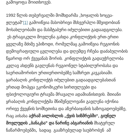
გამოყოფა მოითხოვეს.
1992 წლის თებერვალში მომხდარმა „ხოჯალის ხოცვა-
ჟლეტამ“
[1]
გამოიწვია მასობრივი მსხვერპლი მშვიდობიან
მოსა­ხლეობაში და მასშტაბური იძულებითი გადაადგილება.
ეს ტრა­გიკული მოვლენა გახდა კონფლიქტის ერთ-ერთი
ყველაზე მძიმე ეპიზოდი, რომელმაც გამოიწვია რეგიონის
დემოგრაფიული ცვ­ლ­ილება და დღემდე რჩება დაძაბულობის
წყაროდ ორ ქვეყ­ანას შორის. კონფლიქტის გადაუჭრელობა
კვლავ ახდენს გავლენას რეგ­იონულ სტაბილურობასა და
საერთაშორისო ურთიე­რთო­ბებზე სამხრეთ კავკასიაში.
ყარაბაღის კონფლიქტს იძულებით გადა­ადგილებასთან
ერთად მოჰყვა ეკონომიკური სირთულეები და
ფსიქოლოგიური ტრავმა მრავალი ადამიანისთვის. მთიანი
ყრაბაღის კონფლიქტმა მნიშვნელოვანი გავლენა იქონია
ორივე ქვე­ყნის სომხეთისა და აზერბაიჯანის საზოგადოებებზე,
რაც აისახა
აქრამ აილისლის „ქვის სიზმრებში“, გიუნელ
მოვლუდის „ბანაკსა" და ნარინე აბგარიანის
მხატვრულ
ნაწარმოებებში
,
სადაც გააზრებულად საუბრობენ ამ