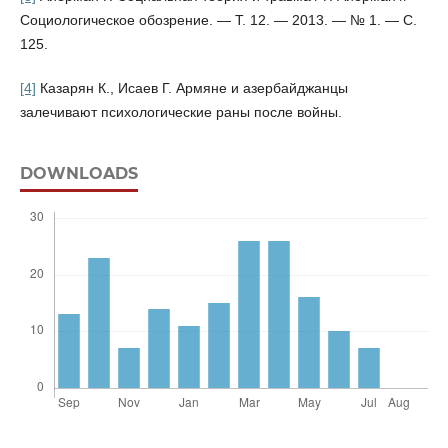
Социологическое обозрение. — Т. 12. — 2013. — № 1. — С.
125.
[4]
Казарян К., Исаев Г. Армяне и азербайджанцы
залечивают психологические раны после войны.
DOWNLOADS