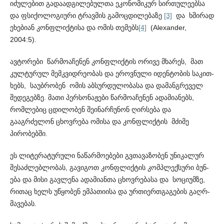
იძულებით გად­აა­დგილებულთა ეკონომიკურ სირთულეებსა
და ფსიქო­ლო­გიური ტრავმის გამოცდილებაზე
[3]
და ხშირად
ეხებიან კონფ­ლ­ი­ქტისა და ომის თემებს
[4]
(Alexander,
2004:5).
ავტორები წარმოაჩენენ კონფლიქტის ორივე მხარეს, მათ
კულტურულ მემკვიდრეობას და ეროვნული იდენტობის საკით­
ხებს, საუბრობენ ომის აბსურდულობასა და დამანგრეველ
შედ­ე­გებზე. მათი პერსონაჟები წარმოაჩენენ ადამიანებს,
რომლებიც ცდ­ილობენ შეინარჩუნონ ღირსება და
გააგრძელონ ცხოვრება ომისა და კონფლიქტის მძიმე
პირობებში.
ეს ლიტერატურული ნაწარმოებები გვთავაზობენ უნიკა­ლურ
შესაძლებლობას, გავიგოთ კონფლიქტის კომპლექსური ბუნ­
ება და მისი გავლენა ადამიანთა ცხოვრებასა და სოციუმზე,
რითაც ხელს უწყობენ ემპათიისა და ურთიერთგაგების გაღრ­
მა­ვებას.