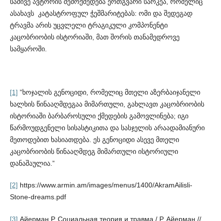
სამივე ავტორის შემოქმედება ერთგვარი სარკეა, რომელიც
ასახავს კატასტროფულ ჭეშმარიტებას: ომი და შედეგად
ტრავმა არის უცვლელი ტრაგიკული კომპონენტი
კაცობრიობის ისტო­რიაში, მათ შორის თანამედროვე
სამყაროში.
[1]
”ხოჯალის გენოციდი, რომელიც მთელი აზერბაიჯანელი
ხალხის წინააღმდეგაა მიმართული, გახლავთ კაცობრიობის
ისტორიაში ბარბაროსული ქმედების გამო­ვლინება; იგი
წარმოუდგენელი სისასტიკითა და სასჯელის არაადამიანური
მეთ­ოდებით ხასიათდება. ეს გენოციდი ასევე მთელი
კაცობრიობის წინააღმდეგ მიმა­რთული ისტორიული
დანაშაულია.”
[2]
https://www.armin.am/images/menus/1400/AkramAilisli-
Stone-dreams.pdf
[3]
Айерман Р. Социальная теория и травма / Р. Айерман //