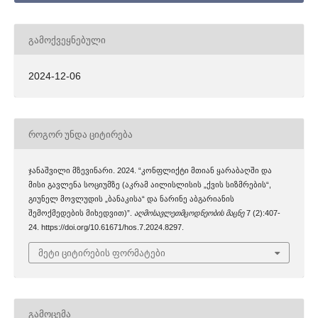
ᲒᲐᲛᲝᲥᲕᲔᲧᲜᲔᲑᲣᲚᲘ
2024-12-06
ᲠᲝᲒᲝᲠ ᲣᲜᲓᲐ ᲪᲘᲢᲘᲠᲔᲑᲐ
ჯანაშვილი მზევინარი. 2024. “კონფლიქტი მთიან ყარაბაღში და
მისი გავლენა სოციუმზე (აკრამ აილისლისის „ქვის სიზმრების“,
გიუნელ მოვლუდის „ბანაკისა“ და ნარინე აბგარიანის
შემოქმედების მიხედვით)”.
აღმოსავლეთმცოდნეობის მაცნე
7 (2):407-
24. https://doi.org/10.61671/hos.7.2024.8297.
მეტი ციტირების ფორმატები
ᲒᲐᲛᲝᲪᲔᲛᲐ