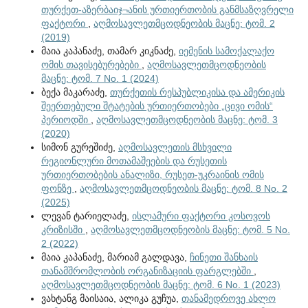
თურქეთ-აზერბაიჯ¬ანის ურთიერთობის განმსაზღვრელი
ფაქტორი
,
აღმოსავლეთმცოდნეობის მაცნე: ტომ. 2
(2019)
მაია კაპანაძე, თამარ კიკნაძე,
იემენის სამოქალაქო
ომის თავისებურებები
,
აღმოსავლეთმცოდნეობის
მაცნე: ტომ. 7 No. 1 (2024)
ბექა მაკარაძე,
თურქეთის რესპუბლიკისა და ამერიკის
შეერთებული შტატების ურთიერთობები „ცივი ომის“
პერიოდში
,
აღმოსავლეთმცოდნეობის მაცნე: ტომ. 3
(2020)
სიმონ გურეშიძე,
აღმოსავლეთის მსხვილი
რეგიონლური მოთამაშეების და რუსეთის
ურთიერთობების ანალიზი, რუსეთ-უკრაინის ომის
ფონზე
,
აღმოსავლეთმცოდნეობის მაცნე: ტომ. 8 No. 2
(2025)
ლევან ტარიელაძე,
ისლამური ფაქტორი კოსოვოს
კრიზისში
,
აღმოსავლეთმცოდნეობის მაცნე: ტომ. 5 No.
2 (2022)
მაია კაპანაძე, მარიამ გალდავა,
ჩინეთი შანხაის
თანამშრომლობის ორგანიზაციის ფარგლებში
,
აღმოსავლეთმცოდნეობის მაცნე: ტომ. 6 No. 1 (2023)
ვახტანგ მაისაია, ალიკა გუჩუა,
თანამედროვე ახლო