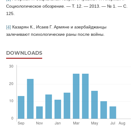
Социологическое обозрение. — Т. 12. — 2013. — № 1. — С.
125.
[4]
Казарян К., Исаев Г. Армяне и азербайджанцы
залечивают психологические раны после войны.
DOWNLOADS