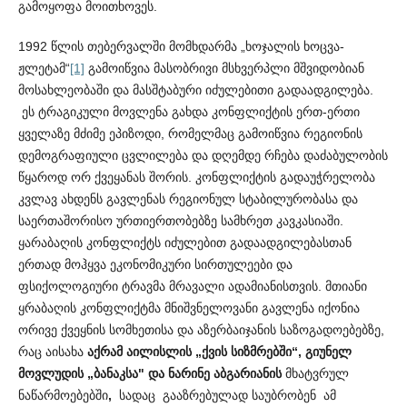
გამოყოფა მოითხოვეს.
1992 წლის თებერვალში მომხდარმა „ხოჯალის ხოცვა-
ჟლეტამ“
[1]
გამოიწვია მასობრივი მსხვერპლი მშვიდობიან
მოსა­ხლეობაში და მასშტაბური იძულებითი გადაადგილება.
ეს ტრა­გიკული მოვლენა გახდა კონფლიქტის ერთ-ერთი
ყველაზე მძიმე ეპიზოდი, რომელმაც გამოიწვია რეგიონის
დემოგრაფიული ცვ­ლ­ილება და დღემდე რჩება დაძაბულობის
წყაროდ ორ ქვეყ­ანას შორის. კონფლიქტის გადაუჭრელობა
კვლავ ახდენს გავლენას რეგ­იონულ სტაბილურობასა და
საერთაშორისო ურთიე­რთო­ბებზე სამხრეთ კავკასიაში.
ყარაბაღის კონფლიქტს იძულებით გადა­ადგილებასთან
ერთად მოჰყვა ეკონომიკური სირთულეები და
ფსიქოლოგიური ტრავმა მრავალი ადამიანისთვის. მთიანი
ყრაბაღის კონფლიქტმა მნიშვნელოვანი გავლენა იქონია
ორივე ქვე­ყნის სომხეთისა და აზერბაიჯანის საზოგადოებებზე,
რაც აისახა
აქრამ აილისლის „ქვის სიზმრებში“, გიუნელ
მოვლუდის „ბანაკსა" და ნარინე აბგარიანის
მხატვრულ
ნაწარმოებებში
,
სადაც გააზრებულად საუბრობენ ამ