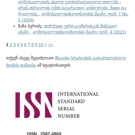
აღმოსავლეთის ახალი გეოსტრატეგიული დილემა -
ირან-ისრაელის ომის სავარაუდო კონტურები: მითი და
რეალობა
,
აღმოსავლეთმცოდნეობის მაცნე: ტომ. 7 No.
2 (2024)
ზაზა ბერიძე,
თურქეთი ევროკავშირისკენ მიმავალ
გზაზე
,
აღმოსავლეთმცოდნეობის მაცნე: ტომ. 4 (2021)
1
2
3
4
5
6
7
8
9
10
>
>>
თქვენ ასევე შეგიძლიათ
მსგავსი სტატიების გაფართოებული
ძიების დაწყება
ამ სტატიისათვის.
ISSN 2587-490X