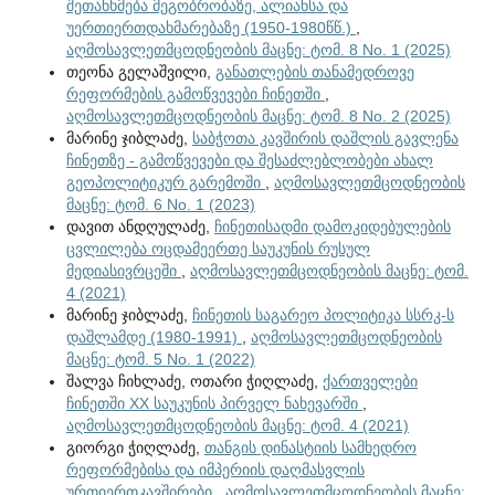
შეთანხმება მეგობრობაზე, ალიანსა და
უერთიერთდახმარებაზე (1950-1980წწ.)
,
აღმოსავლეთმცოდნეობის მაცნე: ტომ. 8 No. 1 (2025)
თეონა გელაშვილი,
განათლების თანამედროვე
რეფორმების გამოწვევები ჩინეთში
,
აღმოსავლეთმცოდნეობის მაცნე: ტომ. 8 No. 2 (2025)
მარინე ჯიბლაძე,
საბჭოთა კავშირის დაშლის გავლენა
ჩინეთზე - გამოწვევები და შესაძლებლობები ახალ
გეოპოლიტიკურ გარემოში
,
აღმოსავლეთმცოდნეობის
მაცნე: ტომ. 6 No. 1 (2023)
დავით ანდღულაძე,
ჩინეთისადმი დამოკიდებულების
ცვლილება ოცდამეერთე საუკუნის რუსულ
მედიასივრცეში
,
აღმოსავლეთმცოდნეობის მაცნე: ტომ.
4 (2021)
მარინე ჯიბლაძე,
ჩინეთის საგარეო პოლიტიკა სსრკ-ს
დაშლამდე (1980-1991)
,
აღმოსავლეთმცოდნეობის
მაცნე: ტომ. 5 No. 1 (2022)
შალვა ჩიხლაძე, ოთარი ჭიღლაძე,
ქართველები
ჩინეთში XX საუკუნის პირველ ნახევარში
,
აღმოსავლეთმცოდნეობის მაცნე: ტომ. 4 (2021)
გიორგი ჭიღლაძე,
თანგის დინასტიის სამხედრო
რეფორმებისა და იმპერიის დაღმასვლის
ურთიერთკავშირები
,
აღმოსავლეთმცოდნეობის მაცნე: