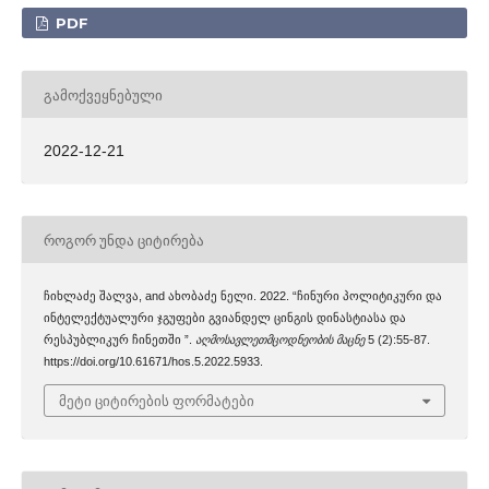
PDF
ᲒᲐᲛᲝᲥᲕᲔᲧᲜᲔᲑᲣᲚᲘ
2022-12-21
ᲠᲝᲒᲝᲠ ᲣᲜᲓᲐ ᲪᲘᲢᲘᲠᲔᲑᲐ
ჩიხლაძე შალვა, and ახობაძე ნელი. 2022. “ჩინური პოლიტიკური და
ინტელექტუალური ჯგუფები გვიანდელ ცინგის დინასტიასა და
რესპუბლიკურ ჩინეთში ”.
აღმოსავლეთმცოდნეობის მაცნე
5 (2):55-87.
https://doi.org/10.61671/hos.5.2022.5933.
მეტი ციტირების ფორმატები