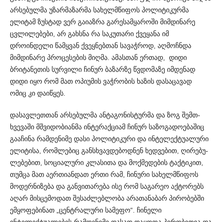
არსებულმა უზარ­მაზარმა სახელმწიფოს პოლიტიკურმა
ელიტამ ზუსტად ვერ გაი­ა­ზრა გარესამყაროში მიმდინარე
ცვლილებები, არ გახსნა რა საკ­უ­თარი ქვეყანა იმ
დროინდელი წამყვან ქვეყნებთან სავაჭ­როდ, აღმოჩნდა
მიმდინარე პროცესების მიღმა. ამასთან ერთ­ად, დიდი
ბრიტანეთის სურვილი ჩინურ ბაზარზე წვდომაზე იმდენად
დიდი იყო რომ მათ ოპიუმის ვაჭრობის ხაზის დასაცავად
ომიც კი დაიწყეს.
დასავლეთთან არსებულმა ანტაგონისტურმა და ზოგ შემ­თ­
ხვევაში მშვიდობიანმა ინტერაქციამ ჩინურ საზოგად­ოება­შიც
გააჩინა რამდენიმე დასი პოლიტიკური და ინტელექტუალური
ელიტისა, რომლებიც განსხვავდებოდნენ ხედვებით, ღირებუ­
ლე­ბებით, სოციალური კლასითა და მოქმედების ტაქტიკით,
თუმცა მათ აერთიანდათ ერთი რამ, ჩინური სახელმწიფოს
მოდე­რნ­ი­ზება და განვითარება ისე რომ საგარეო აქტორებს
აღარ მისცე­მო­დათ შესაძლებლობა არათანაბარ პირობებში
ემყოფებინათ „ცენ­ტ­რალური სამეფო“. ჩინელი
ინტელექტუალების რამდენიმე და­სად დაყოფა პირობითია და