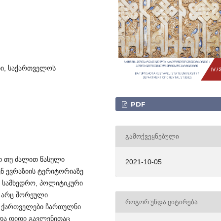
ნი, საქართველოს
PDF
ᲒᲐᲛᲝᲥᲕᲔᲧᲜᲔᲑᲣᲚᲘ
თ თუ ძალით წასული
2021-10-05
 ევრაზ­იის ტერიტორიაზე
ც სამხედრო, პოლიტიკური
ი არც შორეული
ᲠᲝᲒᲝᲠ ᲣᲜᲓᲐ ᲪᲘᲢᲘᲠᲔᲑᲐ
ში ქართველები ჩართულნი
 და დიდი გავლენითაც