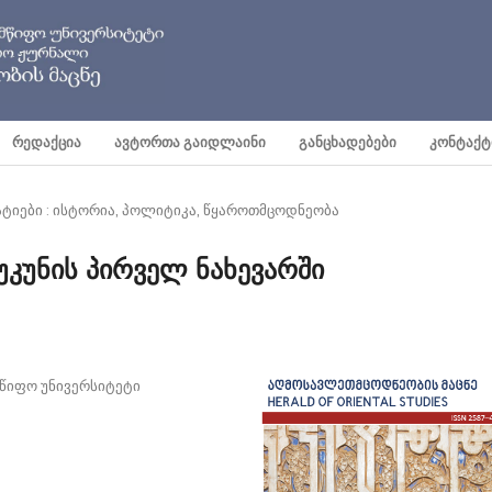
ᲠᲔᲓᲐᲥᲪᲘᲐ
ᲐᲕᲢᲝᲠᲗᲐ ᲒᲐᲘᲓᲚᲐᲘᲜᲘ
ᲒᲐᲜᲪᲮᲐᲓᲔᲑᲔᲑᲘ
ᲙᲝᲜᲢᲐᲥᲢ
ატიები : ისტორია, პოლიტიკა, წყაროთმცოდნეობა
უკუნის პირველ ნახევარში
მწიფო უნივერსიტეტი