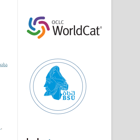
იასა
ი
,
,