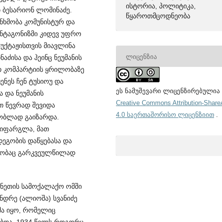
ისტორია, პოლიტიკა,
 ბესარიონ ლომინაძე.
წყაროთმცოდნეობა
ნხმობა კომუნისტურ და
ანტაგონიზმი კიდევ უფრო
რუქტაჟისთვის მიავლინა
ᲚᲘᲪᲔᲜᲖᲘᲐ
აძისა და ჰეინც ნეუმანის
 კომ­პარტიის ყრილობაზე
ენეს ჩენ ტუსიოუ და
ეს ნამუშევარი ლიცენზირებულია
 და ნეუმანის
Creative Commons Attribution-Share
 წევრად შევიდა
4.0 საერთაშორისო ლიცენზიით
.
ობლად გაიზარდა.
ოიფარგლა, მათ
დეგობის დაწყებასა და
ლობაც გარკვეულწილად
ნეთის სამო­ქალაქო ომში
ნდრე (ალიოშა) სვანიძე
მა იყო, რომელიც
ვებდა. 1934 წელს როგორც