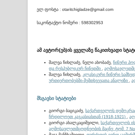
ელ.ფოსტა : otaritchigladze@gmail.com
საკონტაქტო ნომერი : 598302953
ამ ავტორ(ებ)ის ყველაზე წაკითხვადი სტატ
შალვა ჩიხლაძე, ნელი ახობაძე,
ჩინური პო
და რესპუბლიკურ ჩინეთში
,
აღმოსავლეთმცო
შალვა ჩიხლაძე,
კლასიკური ჩინური სამხ
ურთიერთობებში-შემთხვევათა ანალიზი
,
ა
მსგავსი სტატიები
გიორგი ბაციკაძე,
საქართველოს დემოკრატ
ჩრდილოეთ კავკასიასთან (1918-1921)
,
აღ
გიორგი ახალკაციშვილი,
საქართველოს ი
აღმოსავლეთმცოდნეობის მაცნე: ტომ. 7 No.
მაია მანჩხაშვილი,
თურქეთის ევროკავშირშ