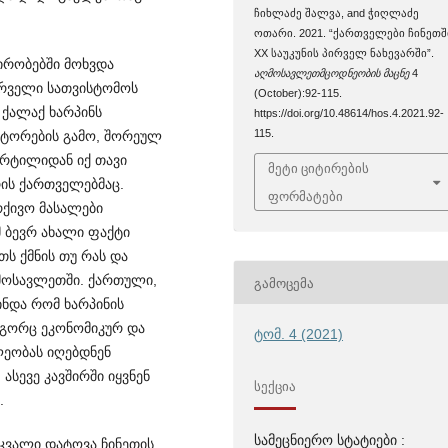
ჩიხლაძე შალვა, and ჭიღლაძე
ოთარი. 2021. “ქართველები ჩინეთშ
XX საუკუნის პირველ ნახევარში”.
ირობებში მოხვდა
აღმოსავლეთმცოდნეობის მაცნე
4
ირველი სათვისტომოს
(October):92-115.
ა ქალაქ ხარპინს
https://doi.org/10.48614/hos.4.2021.92-
115.
ქტორების გამო, შორეულ
ერტილიდან იქ თავი
მეტი ციტირების
რის ქართველებმაც.
ფორმატები
რქივო მასალები
 ბევრ ახალი ფაქტი
ს ქმნის თუ რას და
მოსავლეთში. ქართული,
ᲒᲐᲛᲝᲪᲔᲛᲐ
ინდა რომ ხარპინის
გორც ეკონომიკურ და
ტომ. 4 (2021)
ლეობას იღებდნენ
სევე კავშირში იყვნენ
ᲡᲔᲥᲪᲘᲐ
.
სამეცნიერო სტატიები :
ვალი დატ­ოვა ჩინეთის