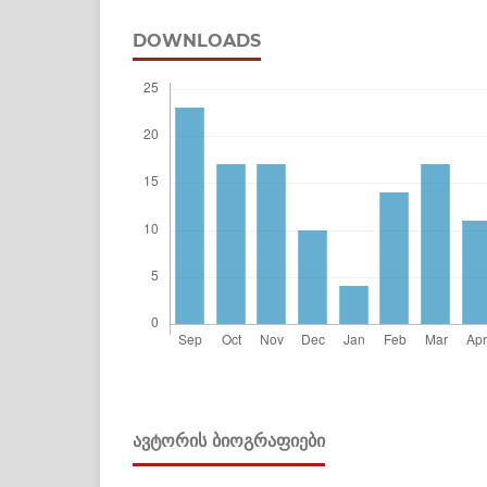
DOWNLOADS
ᲐᲕᲢᲝᲠᲘᲡ ᲑᲘᲝᲒᲠᲐᲤᲘᲔᲑᲘ