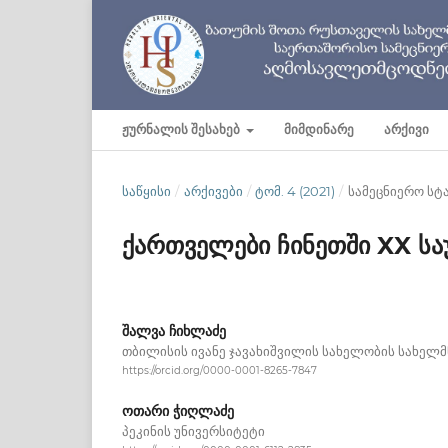
ᲟᲣᲠᲜᲐᲚᲘᲡ ᲨᲔᲡᲐᲮᲔᲑ
ᲛᲘᲛᲓᲘᲜᲐᲠᲔ
ᲐᲠᲥᲘᲕᲘ
ᲡᲐᲬᲧᲘᲡᲘ
/
ᲐᲠᲥᲘᲕᲔᲑᲘ
/
ᲢᲝᲛ. 4 (2021)
/
სამეცნიერო სტ
ქართველები ჩინეთში XX სა
შალვა ჩიხლაძე
თბილისის ივანე ჯავახიშვილის სახელობის სახელ
https://orcid.org/0000-0001-8265-7847
ოთარი ჭიღლაძე
პეკინის უნივერსიტეტი