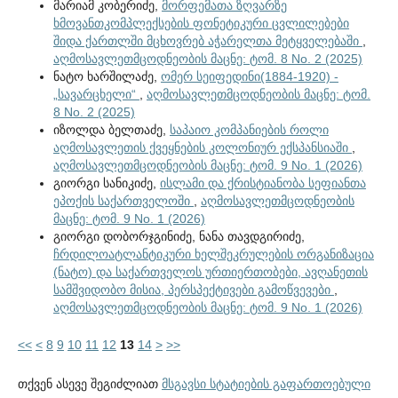
მარიამ კობერიძე,
მორფემათა ზღვარზე
ხმოვანთკომპლექსების ფონეტიკური ცვლილებები
შიდა ქართლში მცხოვრებ აჭარელთა მეტყველებაში
,
აღმოსავლეთმცოდნეობის მაცნე: ტომ. 8 No. 2 (2025)
ნატო ხარშილაძე,
ომერ სეიფედინი(1884-1920) -
„სავარცხელი“
,
აღმოსავლეთმცოდნეობის მაცნე: ტომ.
8 No. 2 (2025)
იზოლდა ბელთაძე,
საპაიო კომპანიების როლი
აღმოსავლეთის ქვეყნების კოლონიურ ექსპანსიაში
,
აღმოსავლეთმცოდნეობის მაცნე: ტომ. 9 No. 1 (2026)
გიორგი სანიკიძე,
ისლამი და ქრისტიანობა სეფიანთა
ეპოქის საქართველოში
,
აღმოსავლეთმცოდნეობის
მაცნე: ტომ. 9 No. 1 (2026)
გიორგი დობორჯგინიძე, ნანა თავდგირიძე,
ჩრდილოატლანტიკური ხელშეკრულების ორგანიზაცია
(ნატო) და საქართველოს ურთიერთობები, ავღანეთის
სამშვიდობო მისია, პერსპექტივები გამოწვევები
,
აღმოსავლეთმცოდნეობის მაცნე: ტომ. 9 No. 1 (2026)
<<
<
8
9
10
11
12
13
14
>
>>
თქვენ ასევე შეგიძლიათ
მსგავსი სტატიების გაფართოებული