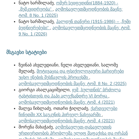
ნატო ხარშილაძე,
ომერ სეიფედინი(1884-1920) -
„მემკვიდრეობა“
,
აღმოსავლეთმცოდნეობის მაცნე:
ტომ. 8 No. 1 (2025)
ნატო ხარშილაძე,
ჰალდუნ თანერი (1915-1986) – „ჩუმი
ბედნიერებები“
,
აღმოსავლეთმცოდნეობის მაცნე: ტომ.
9 No. 1 (2026)
მსგავსი სტატიები
ზეინაბ ახვლედიანი, ნელი ახვლედიანი, სალომე
მელაძე,
მოტივაცია და ფსიქოლოგიური ბარიერები
უცხო ენების შესწავლის პროცესში
,
აღმოსავლეთმცოდნეობის მაცნე: ტომ. 8 No. 2 (2025)
გიორგი ახალკაციშვილი,
ჯემ „სულთნის“ ბრძოლა
ტახტისთვის და პაპი ალექსანდრე VI ბორჯა
,
აღმოსავლეთმცოდნეობის მაცნე: ტომ. 4 (2021)
შალვა ჩიხლაძე, ოთარი ჭიღლაძე,
ქართველები
ჩინეთში XX საუკუნის პირველ ნახევარში
,
აღმოსავლეთმცოდნეობის მაცნე: ტომ. 4 (2021)
შორენა მახაჭაძე,
აღმოსავლეთ-დასავლეთის
ურთიერთობის პრობლემა ელიფ შაფაქისა და ორჰან