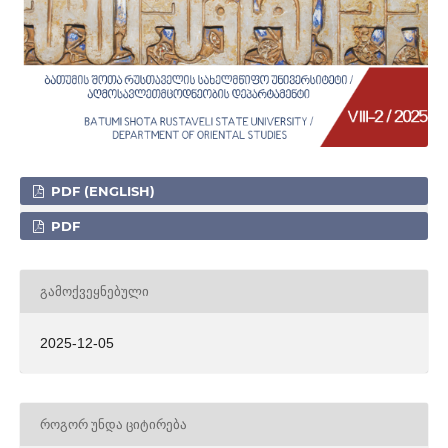
PDF (ENGLISH)
PDF
ᲒᲐᲛᲝᲥᲕᲔᲧᲜᲔᲑᲣᲚᲘ
2025-12-05
ᲠᲝᲒᲝᲠ ᲣᲜᲓᲐ ᲪᲘᲢᲘᲠᲔᲑᲐ