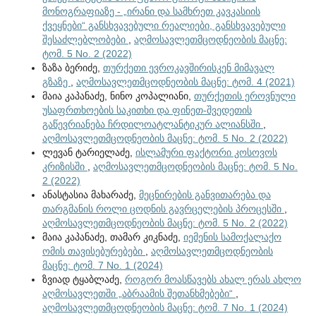
მონოგრაფიაზე - „ირანი და სამხრეთ კავკასიის
ქვეყნები“ განსხვავებული რეალიები, განსხვავებული
შესაძლებლობები
,
აღმოსავლეთმცოდნეობის მაცნე:
ტომ. 5 No. 2 (2022)
ზაზა ბერიძე,
თურქეთი ევროკავშირისკენ მიმავალ
გზაზე
,
აღმოსავლეთმცოდნეობის მაცნე: ტომ. 4 (2021)
მაია კაპანაძე, ნინო კოპალიანი,
თურქეთის ეროვნული
უსაფრთხოების საკითხი და ფინეთ-შვედეთის
გაწევრიანება ჩრდილოატლანტიკურ ალიანსში
,
აღმოსავლეთმცოდნეობის მაცნე: ტომ. 5 No. 2 (2022)
ლევან ტარიელაძე,
ისლამური ფაქტორი კოსოვოს
კრიზისში
,
აღმოსავლეთმცოდნეობის მაცნე: ტომ. 5 No.
2 (2022)
ანასტასია მახარაძე,
მეცნირების განვითარება და
თარგმანის როლი ცოდნის გავრცელების პროცესში
,
აღმოსავლეთმცოდნეობის მაცნე: ტომ. 5 No. 2 (2022)
მაია კაპანაძე, თამარ კიკნაძე,
იემენის სამოქალაქო
ომის თავისებურებები
,
აღმოსავლეთმცოდნეობის
მაცნე: ტომ. 7 No. 1 (2024)
ზვიად ტყაბლაძე,
როგორ მოასწავებს ახალ ერას ახლო
აღმოსავლეთში „აბრაამის შეთანხმებები“
,
აღმოსავლეთმცოდნეობის მაცნე: ტომ. 7 No. 1 (2024)