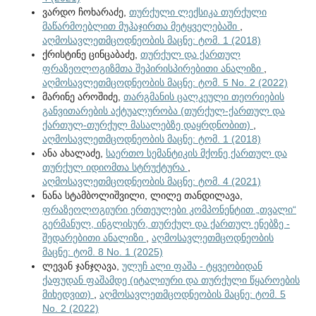
ვარდო ჩოხარაძე,
თურქული ლექსიკა თურქული
მაწარმოებლით მუჰაჯირთა მეტყველებაში
,
აღმოსავლეთმცოდნეობის მაცნე: ტომ. 1 (2018)
ქრისტინე ცინცაბაძე,
თურქულ და ქართულ
ფრაზეოლოგიზმთა შეპირისპირებითი ანალიზი
,
აღმოსავლეთმცოდნეობის მაცნე: ტომ. 5 No. 2 (2022)
მარინე აროშიძე,
თარგმანის ცალკეული თეორიების
განვითარების აქტუალურობა (თურქულ-ქართულ და
ქართულ-თურქულ მასალებზე დაყრდნობით)
,
აღმოსავლეთმცოდნეობის მაცნე: ტომ. 1 (2018)
ანა ახალაძე,
საერთო სემანტიკის მქონე ქართულ და
თურქულ იდიომთა სტრუქტურა
,
აღმოსავლეთმცოდნეობის მაცნე: ტომ. 4 (2021)
ნანა სტამბოლიშვილი, ლილე თანდილავა,
ფრაზეოლოგიური ერთეულები კომპონენტით „თვალი“
გერმანულ, ინგლისურ, თურქულ და ქართულ ენებზე -
შედარებითი ანალიზი
,
აღმოსავლეთმცოდნეობის
მაცნე: ტომ. 8 No. 1 (2025)
ლევან ჯანჯღავა,
ულუჩ ალი ფაშა - ტყვეობიდან
ქაფუდან ფაშამდე (იტალიური და თურქული წყაროების
მიხედვით)
,
აღმოსავლეთმცოდნეობის მაცნე: ტომ. 5
No. 2 (2022)