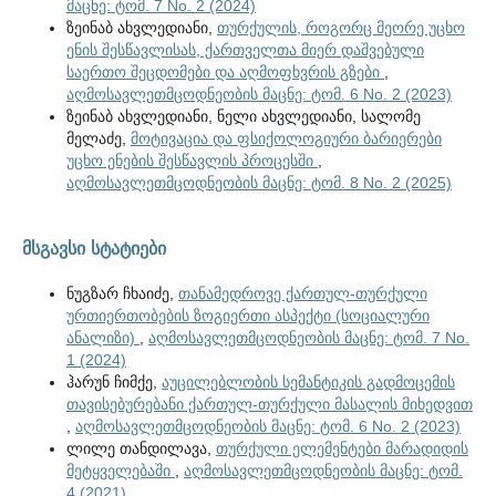
მაცნე: ტომ. 7 No. 2 (2024)
ზეინაბ ახვლედიანი,
თურქულის, როგორც მეორე უცხო
ენის შესწავლისას, ქართველთა მიერ დაშვებული
საერთო შეცდომები და აღმოფხვრის გზები
,
აღმოსავლეთმცოდნეობის მაცნე: ტომ. 6 No. 2 (2023)
ზეინაბ ახვლედიანი, ნელი ახვლედიანი, სალომე
მელაძე,
მოტივაცია და ფსიქოლოგიური ბარიერები
უცხო ენების შესწავლის პროცესში
,
აღმოსავლეთმცოდნეობის მაცნე: ტომ. 8 No. 2 (2025)
მსგავსი სტატიები
ნუგზარ ჩხაიძე,
თანამედროვე ქართულ-თურქული
ურთიერთობების ზოგიერთი ასპექტი (სოციალური
ანალიზი)
,
აღმოსავლეთმცოდნეობის მაცნე: ტომ. 7 No.
1 (2024)
ჰარუნ ჩიმქე,
აუცილებლობის სემანტიკის გადმოცემის
თავისებურებანი ქართულ-თურქული მასალის მიხედვით
,
აღმოსავლეთმცოდნეობის მაცნე: ტომ. 6 No. 2 (2023)
ლილე თანდილავა,
თურქული ელემენტები მარადიდის
მეტყველებაში
,
აღმოსავლეთმცოდნეობის მაცნე: ტომ.
4 (2021)