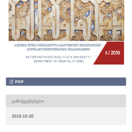
PDF
ᲒᲐᲛᲝᲥᲕᲔᲧᲜᲔᲑᲣᲚᲘ
2019-10-20