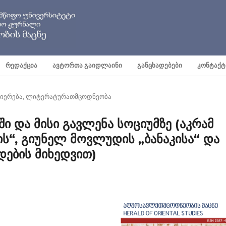
ᲠᲔᲓᲐᲥᲪᲘᲐ
ᲐᲕᲢᲝᲠᲗᲐ ᲒᲐᲘᲓᲚᲐᲘᲜᲘ
ᲒᲐᲜᲪᲮᲐᲓᲔᲑᲔᲑᲘ
ᲙᲝᲜᲢᲐᲥᲢ
ნიერება, ლიტერატურათმცოდნეობა
ი და მისი გავლენა სოციუმზე (აკრამ
ის“, გიუნელ მოვლუდის „ბანაკისა“ და
დების მიხედვით)