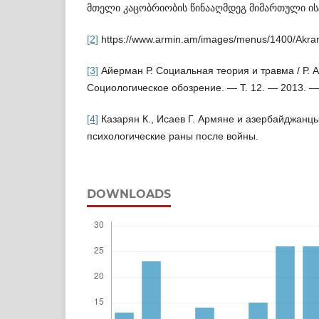
მთელი კაცობრიობის წინააღმდეგ მიმა­რთული ი
[2]
https://www.armin.am/images/menus/1400/AkramA
[3]
Айерман Р. Социальная теория и травма / Р. А
Социологическое обозрение. — Т. 12. — 2013. —
[4]
Казарян К., Исаев Г. Армяне и азербайджанц
психологические раны после войны.
DOWNLOADS