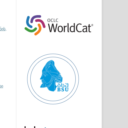
ნის,
სი