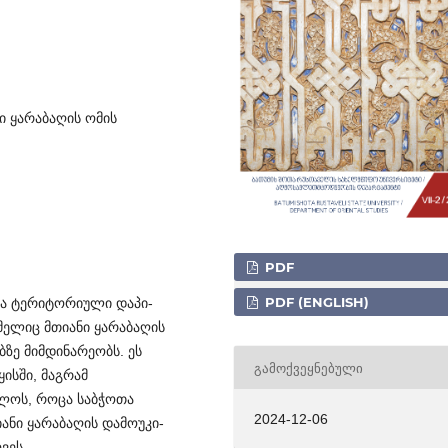
ი ყარაბაღის ომის
PDF
PDF (ENGLISH)
ა ტერიტ­ორიული დაპი­
­ე­­ლიც მთიანი ყარაბაღის
ბზე მიმდინარეობს. ეს
ᲒᲐᲛᲝᲥᲕᲔᲧᲜᲔᲑᲣᲚᲘ
ყისში, მაგრამ
ბოლოს, როცა საბჭოთა
2024-12-06
ნი ყარაბაღის დამ­ოუ­კი­
ვეს.