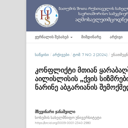
ᲟᲣᲠᲜᲐᲚᲘᲡ ᲨᲔᲡᲐᲮᲔᲑ
ᲛᲘᲛᲓᲘᲜᲐᲠᲔ
ᲐᲠᲥᲘᲕᲘ
ᲡᲐᲬᲧᲘᲡᲘ
/
ᲐᲠᲥᲘᲕᲔᲑᲘ
/
ᲢᲝᲛ. 7 NO. 2 (2024)
/
ენათმეც
კონფლიქტი მთიან ყარაბაღშ
აილისლისის „ქვის სიზმრებ
ნარინე აბგარიანის შემოქმე
მზევინარი ჯანაშვილი
სოხუმის სახელმწიფო უნივერსიტეტი
https://orcid.org/0009-0001-2340-2980