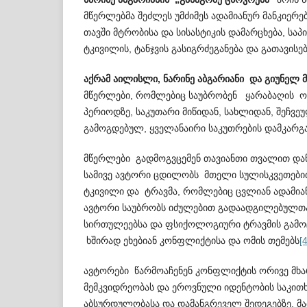
მწერლებმა შეძლეს უმძიმეს ადამიანურ მანკ­იე­რ
თავში მტრობისა და სისასტიკის დამარცხება, საპ
ტკივილის, ტანჯვის გასი­გრ­ძ­ე­განება და გათავისებ
აქრამ აილისლი, ნარინე აბგარიანი და გიუნელ
მწერლები, რომლებიც საუბრობენ ყარაბაღის ო
პერიოდზე, საკუთარი მიწიდან, სახლიდან, შეჩ­ვ
გამოგდებულ, ყველანაირი საკუთრების დამ­კა­რგა
მწერლები გადმოგვცემენ თავიანთი თვალით და
სამივე ავტორი ცდილობს მთელი სული­სკ­ვ­ეთ­ებ
ტკივილი და ტრავმა, რომლებიც ცვლიან ადამიანი
ავტორი საუბრობს იძულებით გად­აა­დგილებულთ
სირთულეებსა და ფსიქო­ლო­გიური ტრავმის გამ
ხშირად ეხებიან კონფ­ლ­ი­ქტისა და ომის თემებს
[4
ავტორები წარმოაჩენენ კონფლიქტის ორივე მხ
მემკვიდრეობას და ეროვნული იდენტობის საკით­
აბსურდულობასა და დამანგრეველ შედ­ე­გებზე. მ