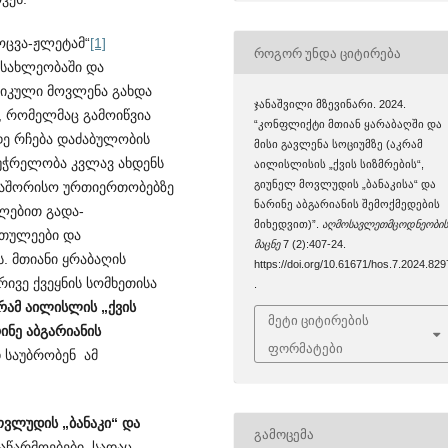
ოცვა-ჟლეტამ“
[1]
ᲠᲝᲒᲝᲠ ᲣᲜᲓᲐ ᲪᲘᲢᲘᲠᲔᲑᲐ
სა­ხლეობაში და
გიკული მოვლენა გახდა
ჯანაშვილი მზევინარი. 2024.
, რომელმაც გამოიწვია
“კონფლიქტი მთიან ყარაბაღში და
ე რჩება დაძაბულობის
მისი გავლენა სოციუმზე (აკრამ
აუჭრელობა კვლავ ახდენს
აილისლისის „ქვის სიზმრების“,
გიუნელ მოვლუდის „ბანაკისა“ და
აშორისო ურთიე­რთო­ბებზე
ნარინე აბგარიანის შემოქმედების
ულებით გადა­
მიხედვით)”.
აღმოსავლეთმცოდნეობი
რთულეები და
მაცნე
7 (2):407-24.
. მთიანი ყრაბაღის
https://doi.org/10.61671/hos.7.2024.829
ვე ქვე­ყნის სომხეთისა
.
რამ აილისლის „ქვის
მეტი ციტირების
ინე აბგარიანის
ფორმატები
საუბრობენ ამ
ოვლუდის „ბანაკი“ და
ᲒᲐᲛᲝᲪᲔᲛᲐ
აწა­რმოებები, სადაც