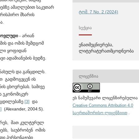
ებებზე ამაღლებით საკუთარ
ტომ. 7 No. 2 (2024)
ირისპირო მხარის
ა.
ᲡᲔᲥᲪᲘᲐ
 მოვლუდი
- არიან
მის და ომის შემდგომ
ენათმეცნიერება,
ეული ყოფიდან
ლიტერატურათმცოდნეობა
ვი ადამიანების ბედზე.
ნახულს და განცდილს.
ᲚᲘᲪᲔᲜᲖᲘᲐ
ით გადმოგვცენ ის
ს ცხოვრებას. სამივე
ა ეკონომიკურ
ეს ნამუშევარი ლიცენზირებულია
ოცდილებაზე
[3]
და
Creative Commons Attribution 4.0
]
(Alexander, 2004:5).
საერთაშორისო ლიცენზიით
.
არეს, მათ კულტურულ
ხებს, საუბრობენ ომის
ათი პერსონაჟები