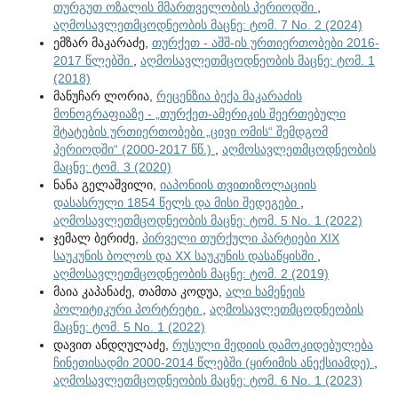
თურგუთ ოზალის მმართველობის პერიოდში
,
აღმოსავლეთმცოდნეობის მაცნე: ტომ. 7 No. 2 (2024)
ემზარ მაკარაძე,
თურქეთ - აშშ-ის ურთიერთობები 2016-
2017 წლებში
,
აღმოსავლეთმცოდნეობის მაცნე: ტომ. 1
(2018)
მანუჩარ ლორია,
რეცენზია ბექა მაკარაძის
მონოგრაფიაზე - „თურქეთ-ამერიკის შეერთებული
შტატების ურთიერთობები „ცივი ომის“ შემდგომ
პერიოდში“ (2000-2017 წწ.)
,
აღმოსავლეთმცოდნეობის
მაცნე: ტომ. 3 (2020)
ნანა გელაშვილი,
იაპონიის თვითიზოლაციის
დასასრული 1854 წელს და მისი შედეგები
,
აღმოსავლეთმცოდნეობის მაცნე: ტომ. 5 No. 1 (2022)
ჯემალ ბერიძე,
პირველი თურქული პარტიები XIX
საუკუნის ბოლოს და XX საუკუნის დასაწყისში
,
აღმოსავლეთმცოდნეობის მაცნე: ტომ. 2 (2019)
მაია კაპანაძე, თამთა კოდუა,
ალი ხამენეის
პოლიტიკური პორტრეტი
,
აღმოსავლეთმცოდნეობის
მაცნე: ტომ. 5 No. 1 (2022)
დავით ანდღულაძე,
რუსული მედიის დამოკიდებულება
ჩინეთისადმი 2000-2014 წლებში (ყირიმის ანექსიამდე)
,
აღმოსავლეთმცოდნეობის მაცნე: ტომ. 6 No. 1 (2023)