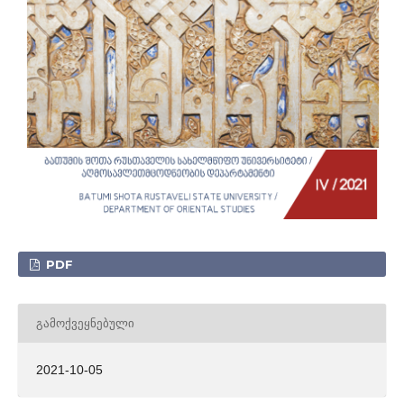
PDF
ᲒᲐᲛᲝᲥᲕᲔᲧᲜᲔᲑᲣᲚᲘ
2021-10-05