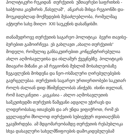
პოლი­ტიკური რუკიდან თურქეთის უმ­თა­ვრესი საფრთხის -
საბჭოთა კავშირის „წას­ვლამ“, ანკარას მისცა რეგი­ონში და­
მო­უკიდებლად მოქმედების შესაძლ­ებლობა, რომელმაც
აქტიური სახე მიიღო XXI საუკუნის დასაწ­ყისში.
თანამედროვე თურქეთის საგარეო პოლიტიკა ბევრი თავისე­
ბურებით გამოი­რჩევა. ეს გახლავთ „ახალი თურქეთის“
მოდელი, რომელიც განსაკუთრებით კონცენტრი­რებულია
ახლო აღმოსა­ვლე­თსა და ისლამურ ქვეყნებზე. პოლიტიკის
მთავარი მიზანი კი ამ რეგიონის მუსლიმ მოსახლეობაზე
ზეგავლენის მოხდენა და ნეო-ოსმალური ღირებულებების
გავრცელებაა. თურქეთის საგა­რეო ურთიერ­თობები საკუთარ
როლს ძალიან დიდ მნიშვნ­ელობას ანიჭებს. ისინი თვლიან,
რომ ბალკანეთი - კავკასია - ახლო აღმოსავლეთის
სამკუთხედში თურქეთს წამყვანი ადგი­ლი უჭირავს და
ლიდერობასაც ითავსებს და არ უნდა ვიფიქროთ, რომ ეს
ყველაფერი მხოლოდ თურქეთის სუბიექტურ თვითა­ღქმას
უკავშირდება. ამ მდგომარეობამდე თურქეთის რესპუბ­ლიკა
სხვა დასავლური სახელმწიფოების დამოკიდებულებამ