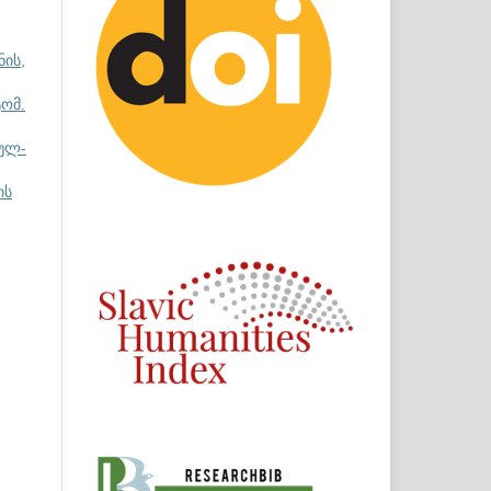
ნის,
ომ.
ულ-
ის