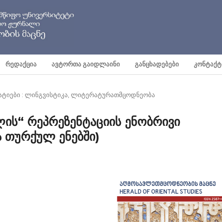
ᲠᲔᲓᲐᲥᲪᲘᲐ
ᲐᲕᲢᲝᲠᲗᲐ ᲒᲐᲘᲓᲚᲐᲘᲜᲘ
ᲒᲐᲜᲪᲮᲐᲓᲔᲑᲔᲑᲘ
ᲙᲝᲜᲢᲐᲥᲢ
ატიები : ლინგვისტიკა, ლიტერატურათმცოდნეობა
ის“ რეპრეზენტაციის ენობრივი
 თურქულ ენებში)