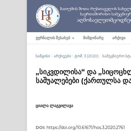
ᲟᲣᲠᲜᲐᲚᲘᲡ ᲨᲔᲡᲐᲮᲔᲑ
ᲛᲘᲛᲓᲘᲜᲐᲠᲔ
ᲐᲠᲥᲘᲕᲘ
ᲡᲐᲬᲧᲘᲡᲘ
/
ᲐᲠᲥᲘᲕᲔᲑᲘ
/
ᲢᲝᲛ. 3 (2020)
/
სამეცნიერო სტ
„სიკვდილისა“ და „სიცოცხლ
საშუალებები (ქართულსა და
ციალა ლაგვილავა
DOI:
https://doi.org/10.61671/hos.3.2020.2761