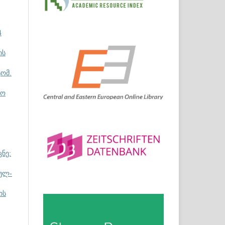
4
ის
ომ.
თო
ნე:
ულ-
ის