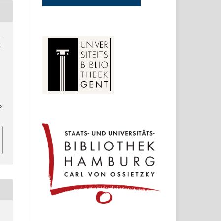
.
ს
5