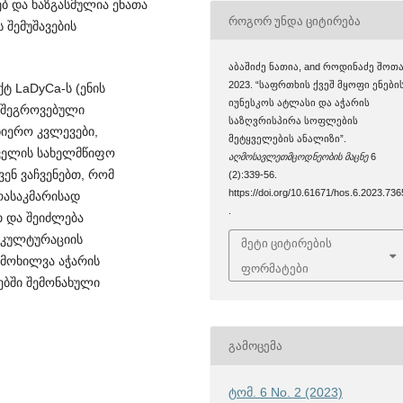
ებ და ხაზგასმულია ენათა
ᲠᲝᲒᲝᲠ ᲣᲜᲓᲐ ᲪᲘᲢᲘᲠᲔᲑᲐ
 შემუშავების
აბაშიძე ნათია, and როდინაძე შოთა
2023. “საფრთხის ქვეშ მყოფი ენები
ტ LaDyCa-ს (ენის
იუნესკოს ატლასი და აჭარის
ს შეგროვებული
საზღვრისპირა სოფლების
ნიერო კვლევები,
მეტყველების ანალიზი”.
აველის სახელმწიფო
აღმოსავლეთმცოდნეობის მაცნე
6
ვენ ვაჩვენებთ, რომ
(2):339-56.
https://doi.org/10.61671/hos.6.2023.736
რასაკმარისად
.
 და შეიძლება
აკულტურაციის
მეტი ციტირების
იმოხილვა აჭარის
ფორმატები
ბში შემონახული
ᲒᲐᲛᲝᲪᲔᲛᲐ
ტომ. 6 No. 2 (2023)