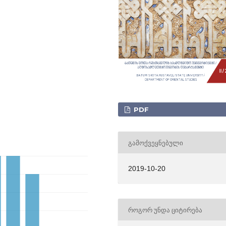
PDF
ᲒᲐᲛᲝᲥᲕᲔᲧᲜᲔᲑᲣᲚᲘ
2019-10-20
ᲠᲝᲒᲝᲠ ᲣᲜᲓᲐ ᲪᲘᲢᲘᲠᲔᲑᲐ