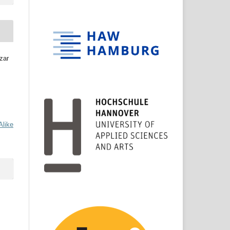
zar
Alike