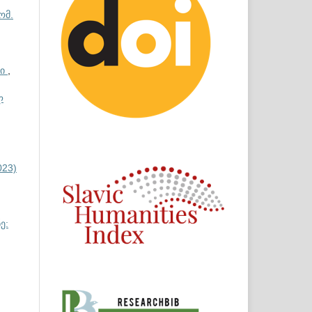
ომ.
ში
,
ლ
023)
ე: