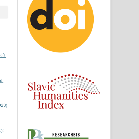
ომ.
ში
,
023)
ე: