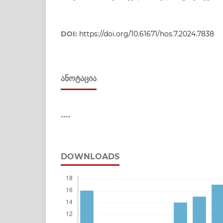
DOI:
https://doi.org/10.61671/hos.7.2024.7838
ᲐᲜᲝᲢᲐᲪᲘᲐ
----
DOWNLOADS