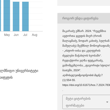
ᲠᲝᲒᲝᲠ ᲣᲜᲓᲐ ᲪᲘᲢᲘᲠᲔᲑᲐ
მაკარაძე ემზარ. 2024. “რეცენზია
ავტორთა ჯგუფის მიერ (როინ
მალაყმაძე, ნოდარ კახიძე, სულხან
მამულაძე) შექმნილ მონოგრაფიაზ
- „ისტორ-იისა და კულტურის
ძეგლები მაჭახლის ხეობაში“.
რედაქტორი ელზა ფუტკარაძე,
გამომცემლობა, „ფავორიტი სტილი“
ელმწიფო უნივერსიტეტი
ბათუმი, 2024”.
აღმოსავლეთმცოდნეობის მაცნე
7
სიტეტის
(1):554-55.
https://doi.org/10.61671/hos.7.2024.783
.
მეტი ციტირების
ფორმატები