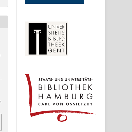
ე
,
8