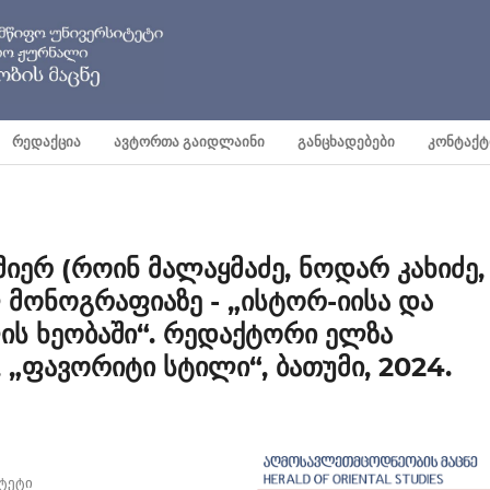
ᲠᲔᲓᲐᲥᲪᲘᲐ
ᲐᲕᲢᲝᲠᲗᲐ ᲒᲐᲘᲓᲚᲐᲘᲜᲘ
ᲒᲐᲜᲪᲮᲐᲓᲔᲑᲔᲑᲘ
ᲙᲝᲜᲢᲐᲥᲢ
იერ (როინ მალაყმაძე, ნოდარ კახიძე,
 მონოგრაფიაზე - „ისტორ-იისა და
ის ხეობაში“. რედაქტორი ელზა
 „ფავორიტი სტილი“, ბათუმი, 2024.
ტეტი