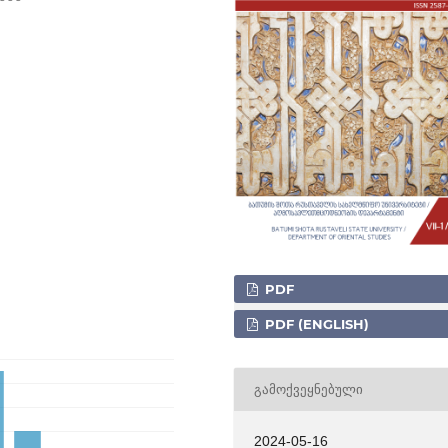
PDF
PDF (ENGLISH)
ᲒᲐᲛᲝᲥᲕᲔᲧᲜᲔᲑᲣᲚᲘ
2024-05-16