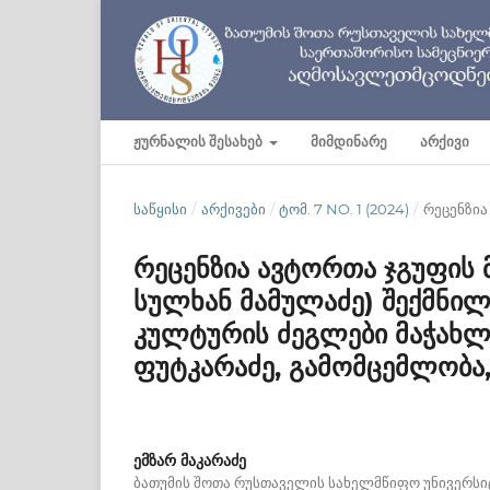
ᲟᲣᲠᲜᲐᲚᲘᲡ ᲨᲔᲡᲐᲮᲔᲑ
ᲛᲘᲛᲓᲘᲜᲐᲠᲔ
ᲐᲠᲥᲘᲕᲘ
ᲡᲐᲬᲧᲘᲡᲘ
/
ᲐᲠᲥᲘᲕᲔᲑᲘ
/
ᲢᲝᲛ. 7 NO. 1 (2024)
/
რეცენზია
რეცენზია ავტორთა ჯგუფის მ
სულხან მამულაძე) შექმნილ
კულტურის ძეგლები მაჭახლ
ფუტკარაძე, გამომცემლობა,
ემზარ მაკარაძე
ბათუმის შოთა რუსთაველის სახელმწიფო უნივერსი