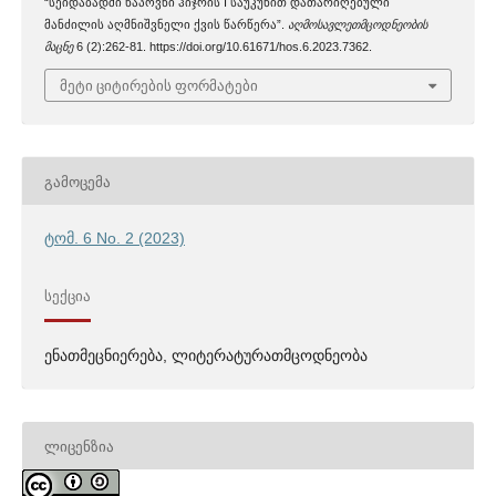
“სეიდაბადში ნაპოვნი ჰიჯრის I საუკუნით დათარიღებული
მანძილის აღმნიშვნელი ქვის წარწერა”.
აღმოსავლეთმცოდნეობის
მაცნე
6 (2):262-81. https://doi.org/10.61671/hos.6.2023.7362.
მეტი ციტირების ფორმატები
ᲒᲐᲛᲝᲪᲔᲛᲐ
ტომ. 6 No. 2 (2023)
ᲡᲔᲥᲪᲘᲐ
ენათმეცნიერება, ლიტერატურათმცოდნეობა
ᲚᲘᲪᲔᲜᲖᲘᲐ