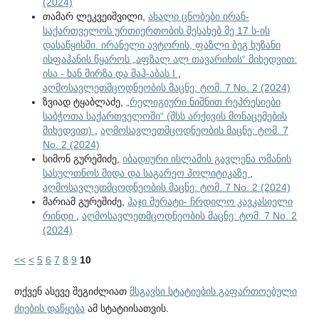
(2024)
თამარ ლეკვეიშვილი,
ახალი ცნობები ირან-
საქართველოს ურთიერთობის შესახებ მე 17 ს-ის
დასაწყისში. ირანელი ავტორის, ფაზლი ბეგ ხუზანი
ისფაჰანის წყაროს „აფზალ ალ თავარიხის“ მიხედვით:
ისა - ხან მირზა და შაჰ-აბას I
,
აღმოსავლეთმცოდნეობის მაცნე: ტომ. 7 No. 2 (2024)
ზვიად ტყაბლაძე,
„რელიგიური ნიშნით რეპრესიები
საბჭოთა საქართველოში“ (შსს არქივის მონაცემების
მიხედვით)
,
აღმოსავლეთმცოდნეობის მაცნე: ტომ. 7
No. 2 (2024)
სიმონ გურეშიძე,
იბადიური ისლამის გავლენა ომანის
სასულთნოს შიდა და საგარეო პოლიტიკაზე
,
აღმოსავლეთმცოდნეობის მაცნე: ტომ. 7 No. 2 (2024)
მარიამ გურეშიძე,
ჰაჯი მურატი- ჩრდილო კავკასიელი
რინდი
,
აღმოსავლეთმცოდნეობის მაცნე: ტომ. 7 No. 2
(2024)
<<
<
5
6
7
8
9
10
თქვენ ასევე შეგიძლიათ
მსგავსი სტატიების გაფართოებული
ძიების დაწყება
ამ სტატიისათვის.