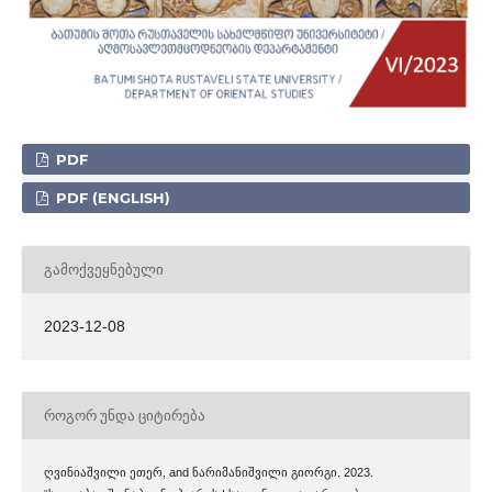
PDF
PDF (ENGLISH)
ᲒᲐᲛᲝᲥᲕᲔᲧᲜᲔᲑᲣᲚᲘ
2023-12-08
ᲠᲝᲒᲝᲠ ᲣᲜᲓᲐ ᲪᲘᲢᲘᲠᲔᲑᲐ
ღვინიაშვილი ეთერ, and ნარიმანიშვილი გიორგი. 2023.