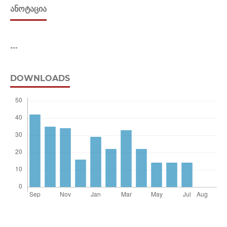
ᲐᲜᲝᲢᲐᲪᲘᲐ
---
DOWNLOADS