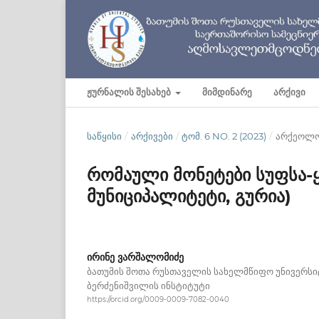
ᲟᲣᲠᲜᲐᲚᲘᲡ ᲨᲔᲡᲐᲮᲔᲑ
ᲛᲘᲛᲓᲘᲜᲐᲠᲔ
ᲐᲠᲥᲘᲕᲘ
ᲡᲐᲬᲧᲘᲡᲘ
/
ᲐᲠᲥᲘᲕᲔᲑᲘ
/
ᲢᲝᲛ. 6 NO. 2 (2023)
/
არქეოლოგ
რომაული მონეტები სუფსა-
მუნიციპალიტეტი, გურია)
ირინე ვარშალომიძე
ბათუმის შოთა რუსთაველის სახელმწიფო უნივერსი
ბერძენიშვილის ინსტიტუტი
https://orcid.org/0009-0009-7082-0040