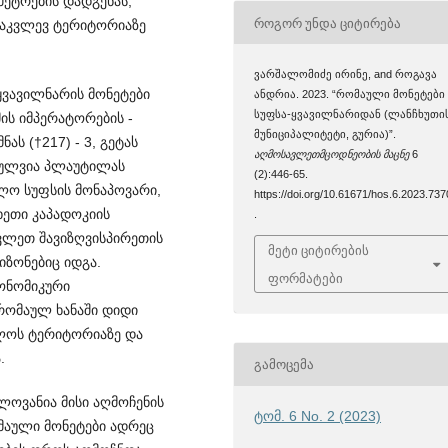
მეტრების დადგენას,
ᲠᲝᲒᲝᲠ ᲣᲜᲓᲐ ᲪᲘᲢᲘᲠᲔᲑᲐ
საკვლევ ტერიტორიაზე
ვარშალომიძე ირინე, and როგავა
ყვავილნარის მონეტები
ანდრია. 2023. “რომაული მონეტები
სუფსა-ყვავილნარიდან (ლანჩხუთი
ის იმპერატორების -
მუნიციპალიტეტი, გურია)”.
ნას (†217) - 3, გეტას
აღმოსავლეთმცოდნეობის მაცნე
6
2, ფულვია პლაუტილას
(2):446-65.
ოლო სუფსის მონაპოვარი,
https://doi.org/10.61671/hos.6.2023.737
ხეთი კაპადოკიის
.
ვლეთ შავიზღვისპირეთის
მეტი ციტირების
ზონებიც იდგა.
ფორმატები
კონომიკური
რომაულ ხანაში დიდი
ლოს ტერიტორიაზე და
.
ᲒᲐᲛᲝᲪᲔᲛᲐ
ალოვანია მისი აღმოჩენის
ტომ. 6 No. 2 (2023)
მაული მონეტები ადრეც