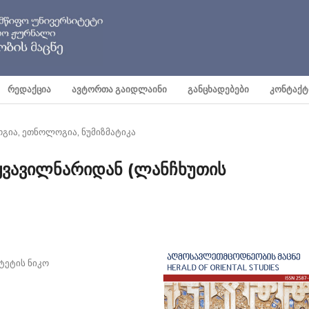
ᲠᲔᲓᲐᲥᲪᲘᲐ
ᲐᲕᲢᲝᲠᲗᲐ ᲒᲐᲘᲓᲚᲐᲘᲜᲘ
ᲒᲐᲜᲪᲮᲐᲓᲔᲑᲔᲑᲘ
ᲙᲝᲜᲢᲐᲥᲢ
ია, ეთნოლოგია, ნუმიზმატიკა
ყვავილნარიდან (ლანჩხუთის
ტეტის ნიკო