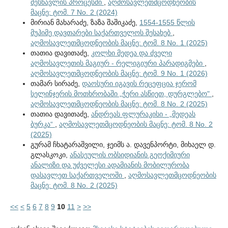
შესწავლის პროცესში
,
აღმოსავლეთმცოდნეობის
მაცნე: ტომ. 7 No. 2 (2024)
მირიან მახარაძე, ზაზა შაშიკაძე,
1554-1555 წლის
მუჰიმე დავთარები საქართველოს შესახებ
,
აღმოსავლეთმცოდნეობის მაცნე: ტომ. 8 No. 1 (2025)
თათია დავითაძე,
კოლხი მედეა და ძველი
აღმოსავლეთის მაგიურ - რელიგიური პარადიგმები
,
აღმოსავლეთმცოდნეობის მაცნე: ტომ. 9 No. 1 (2026)
თამარ სირაძე,
დაოსური იგავის რეცეფცია ჯერომ
სელინჯერის მოთხრობაში „ჭერი ასწიეთ, დურგლებო"
,
აღმოსავლეთმცოდნეობის მაცნე: ტომ. 8 No. 2 (2025)
თათია დავითაძე,
ანდრეას ფლურაკისი - „მედეას
ბურკა“
,
აღმოსავლეთმცოდნეობის მაცნე: ტომ. 8 No. 2
(2025)
გურამ ჩხატარაშვილი, ჯეიმს ა. დავენპორტი, მიხაელ დ.
გლასკოკი,
ანასეულის ობსიდიანის გეოქიმიური
ანალიზი და უძველესი ადამიანის მობილურობა
დასავლეთ საქართველოში
,
აღმოსავლეთმცოდნეობის
მაცნე: ტომ. 8 No. 2 (2025)
<<
<
5
6
7
8
9
10
11
>
>>