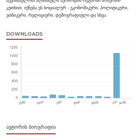
შევისწავლოთ აღნიშნული პერიოდის რეგიონი არაერთი
კუთხით, იქნება ეს სოციალურ - ეკონომიკური, პოლიტიკური,
ეთნიკური, რელიგიური, დემოგრაფიული და სხვა.
DOWNLOADS
ᲐᲕᲢᲝᲠᲘᲡ ᲑᲘᲝᲒᲠᲐᲤᲘᲐ