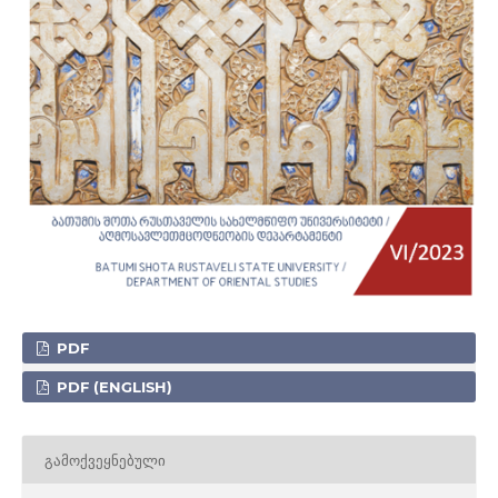
PDF
PDF (ENGLISH)
ᲒᲐᲛᲝᲥᲕᲔᲧᲜᲔᲑᲣᲚᲘ