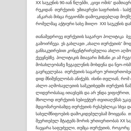
XX საუკუნის 90-იან წლებში, „ცივი ომის“ დამთავ
რუკიდან თურქეთის უმ­თა­ვრესი საფრთხის - საბჭ
ანკარას მისცა რეგი­ონში და­მო­უკიდებლად მოქმ
რომელმაც აქტიური სახე მიიღო XXI საუკუნის დასა
თანამედროვე თურქეთის საგარეო პოლიტიკა ბევ
გამოი­რჩევა. ეს გახლავთ „ახალი თურქეთის“ მ
განსაკუთრებით კონცენტრი­რებულია ახლო აღმო
ქვეყნებზე. პოლიტიკის მთავარი მიზანი კი ამ რე
მოსახლეობაზე ზეგავლენის მოხდენა და ნეო-ოს
გავრცელებაა. თურქეთის საგა­რეო ურთიერ­თობ
დიდ მნიშვნ­ელობას ანიჭებს. ისინი თვლიან, რომ 
ახლო აღმოსავლეთის სამკუთხედში თურქეთს წამყ
ლიდერობასაც ითავსებს და არ უნდა ვიფიქროთ,
მხოლოდ თურქეთის სუბიექტურ თვითა­ღქმას უკავ
მდგომარეობამდე თურქეთის რესპუბ­ლიკა სხვა 
სახელმწიფოების დამოკიდებულებამ მოიყვანა. თუ
შეერთებულ შტატებს შორის ურთიე­რთობას XX სა
ჩაეყარა საფუძველი, თუმცა თურქე­თის, როგორც