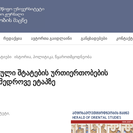
ᲠᲔᲓᲐᲥᲪᲘᲐ
ᲐᲕᲢᲝᲠᲗᲐ ᲒᲐᲘᲓᲚᲐᲘᲜᲘ
ᲒᲐᲜᲪᲮᲐᲓᲔᲑᲔᲑᲘ
ᲙᲝᲜᲢᲐᲥᲢ
ატიები : ისტორია, პოლიტიკა, წყაროთმცოდნეობა
ბული შტატების ურთიერთობების
მედროვე ეტაპზე
ტეტი,