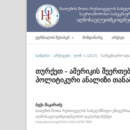
ᲟᲣᲠᲜᲐᲚᲘᲡ ᲨᲔᲡᲐᲮᲔᲑ
ᲛᲘᲛᲓᲘᲜᲐᲠᲔ
ᲐᲠᲥᲘᲕᲘ
ᲡᲐᲬᲧᲘᲡᲘ
/
ᲐᲠᲥᲘᲕᲔᲑᲘ
/
ᲢᲝᲛ. 4 (2021)
/
სამეცნიერო სტ
თურქეთ - ამერიკის შეერთე
პოლიტიკური ანალიზი თანა
ბექა მაკარაძე
ბათუმის შოთა რუსთაველის სახელმწიფო უნივერსი
აღმოსავლეთმცოდნეობის დეპარტამენტი
https://orcid.org/0000-0002-6276-7819