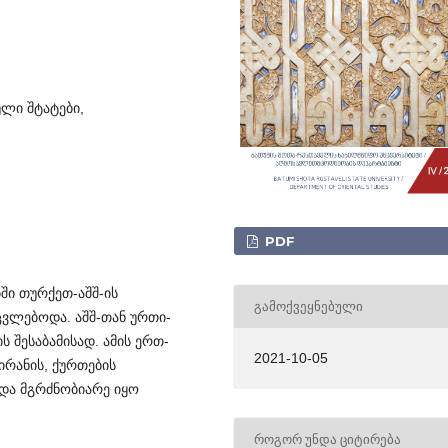
ული შტატები,
PDF
ში თურ­ქეთ-აშშ-ის
ᲒᲐᲛᲝᲥᲕᲔᲧᲜᲔᲑᲣᲚᲘ
­ლებოდა. აშშ-თან ურთი­
შესაბამისად. ამის ერთ-
2021-10-05
 ირანის, ქურთების
 და მგრძნობიარე იყო
ᲠᲝᲒᲝᲠ ᲣᲜᲓᲐ ᲪᲘᲢᲘᲠᲔᲑᲐ