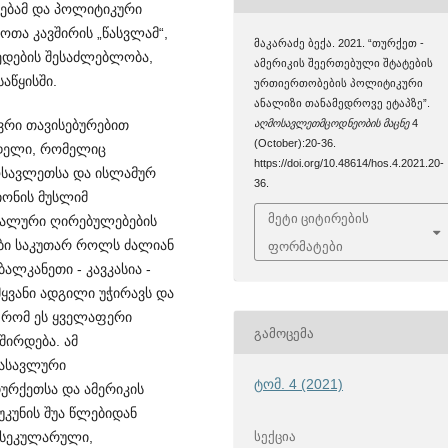
რებამ და პოლი­ტიკური
ოთა კავშირის „წას­ვლამ“,
მაკარაძე ბექა. 2021. “თურქეთ -
ედების შესაძლ­ებლობა,
ამერიკის შეერთებული შტატების
წ­ყისში.
ურთიერთობების პოლიტიკური
ანალიზი თანამედროვე ეტაპზე”.
აღმოსავლეთმცოდნეობის მაცნე
4
რი თავისე­ბურებით
(October):20-36.
ოდელი, რომელიც
https://doi.org/10.48614/hos.4.2021.20-
სა­ვლე­თსა და ისლამურ
36.
გიონის მუსლიმ
მეტი ციტირების
მალური ღირებულებების
ები საკუთარ როლს ძალიან
ფორმატები
ბალკანეთი - კავკასია -
ვანი ადგი­ლი უჭირავს და
 რომ ეს ყველაფერი
ᲒᲐᲛᲝᲪᲔᲛᲐ
შირდება. ამ
დასავლური
ტომ. 4 (2021)
რ­ქე­თსა და ამერიკის
უკუნის შუა წლებიდან
ᲡᲔᲥᲪᲘᲐ
 სეკულარული,