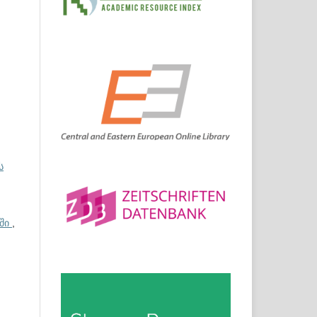
ს
სში
,