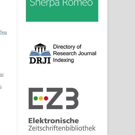
ორია
სი
ს