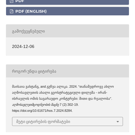
PDF
PDF (ENGLISH)
ᲒᲐᲛᲝᲥᲕᲔᲧᲜᲔᲑᲣᲚᲘ
2024-12-06
ᲠᲝᲒᲝᲠ ᲣᲜᲓᲐ ᲪᲘᲢᲘᲠᲔᲑᲐ
მაისაია ვახტანგ, and გუჩუა ალიკა. 2024. “თანამედროვე ახლო
აღმოსავლეთის ახალი გეოსტრატეგიული დილემა - ირან-
ისრაელის ომის სავარაუდო კონტურები: მითი და რეალობა”.
აღმოსავლეთმცოდნეობის მაცნე
7 (2):302-19.
https://doi.org/10.61671/hos.7.2024.8284.
მეტი ციტირების ფორმატები