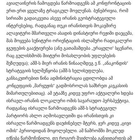
ავიალაინერის ჩამოგდება წა­რ­მოადგენს ამ კონფრონტაციის
ერთ-ერთ ყველაზე ტრაგიკულ მოვლენას. ბუნებრივია, რომ
სირიაში გადაიკვეთა ასევე ირანის გეოსტრატეგიული
ინტერესებიც, რადგანაც თუკი ირანისთვის მო­კავშირე
ალავიტური მმართველი ასადის დინასტიური რეჟიმი დაეცემა,
მას მოყვება სუნიტური ორიენტაციის ისლამური რად­იკალური
ჯგუფების გააქტიურება (ანუ გათამაშდება „ერაყული“ სცენარი,
რაც გულისხმობს შიიტური მოსახლეობის უფლებების
შეზღუდვა); აშშ-ს მიერ ირანის წინააღმდეგ ე.წ. „ანაკონდის“
სტ­რ­ატეგიის ხელშეწყობა (აშშ-ს ხელისუფლება,
განსაკუთრებით წინა ადმინისტრაცია ცდილობდა ამ
კონცეფციის „მარყუჟის“ გა­დ­მოსროლას სამხრეთ კავკასიის
მიმართულებითაც). ამ ეტა­პზე კიდევ უფრო აქტუალური ხდება
ისრაელ-ირანის ლოკა­ლ­ური ომის სავარაუდო პერსპექტივა,
რადგანაც ისრაელი წარმოა­დგენს აშშ-ს სტრატეგიულ
პარტიორს ახლო აღმოსავლეთში და ირან­ის­თვის კი
ისრაელი წარმოადგენს დაუძინებელ მტერს, ჯერ კიდევ „ცივი
ომის“ პერიოდიდან მოყოლებული. ამ ნაშრომში მო­კ­ლედ
იქნება წარმოჩენილი, თუ როგორ შეიძლება განვ­ითა­რდეს ამ