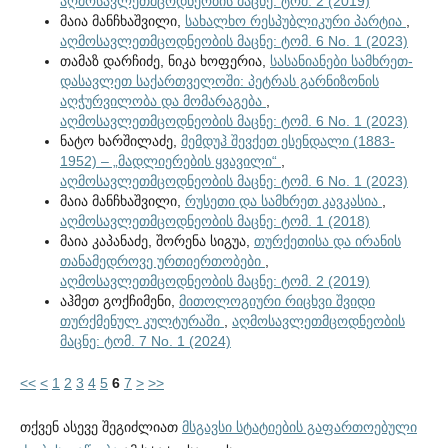
აღმოსავლეთმცოდნეობის მაცნე: ტომ. 2 (2019)
მაია მანჩხაშვილი,
სახალხო რესპუბლიკური პარტია
,
აღმოსავლეთმცოდნეობის მაცნე: ტომ. 6 No. 1 (2023)
თამაზ დარჩიძე, ნიკა ხოფერია,
სასანიანები სამხრეთ-
დასავლეთ საქართველოში: პეტრას გარნიზონის
აღჭურვილობა და მომარაგება
,
აღმოსავლეთმცოდნეობის მაცნე: ტომ. 6 No. 1 (2023)
ნატო ხარშილაძე,
მემდუჰ შევქეთ ესენდალი (1883-
1952) – „მადლიერების ყვავილი“
,
აღმოსავლეთმცოდნეობის მაცნე: ტომ. 6 No. 1 (2023)
მაია მანჩხაშვილი,
რუსეთი და სამხრეთ კავკასია
,
აღმოსავლეთმცოდნეობის მაცნე: ტომ. 1 (2018)
მაია კაპანაძე, შორენა სიგუა,
თურქეთისა და ირანის
თანამედროვე ურთიერთობები
,
აღმოსავლეთმცოდნეობის მაცნე: ტომ. 2 (2019)
აჰმეთ გოქჩიმენი,
მითოლოგიური რიცხვი შვიდი
თურქმენულ კულტურაში
,
აღმოსავლეთმცოდნეობის
მაცნე: ტომ. 7 No. 1 (2024)
<<
<
1
2
3
4
5
6
7
>
>>
თქვენ ასევე შეგიძლიათ
მსგავსი სტატიების გაფართოებული