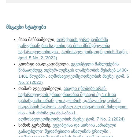
მსგავსი სტატიები
მაია მანჩხაშვილი,
თურქეთის ევროკავშირში
გაწევრიანების საკითხი და მისი მნიშვნელობა
საქართველოსთვის
,
აღმოსავლეთმცოდნეობის მაცნე:
ტომ. 5 No. 2 (2022)
გიორგი ახალკაციშვილი,
ეგვიპტელი მამლუქების
წინააღმდეგ თემურ-ლენგის ლაშქრობის შესახებ 1400-
1401 წლებში
,
აღმოსავლეთმცოდნეობის მაცნე: ტომ. 5
No. 2 (2022)
თამარ ლეკვეიშვილი,
ახალი ცნობები ირან-
საქართველოს ურთიერთობის შესახებ მე 17 ს-ის
დასაწყისში. ირანელი ავტორის, ფაზლი ბეგ ხუზანი
ისფაჰანის წყაროს „აფზალ ალ თავარიხის“ მიხედვით:
ისა - ხან მირზა და შაჰ-აბას I
,
აღმოსავლეთმცოდნეობის მაცნე: ტომ. 7 No. 2 (2024)
სიმონ გურეშიძე,
ეგვიპტისა და სირიის „არაბული
გაზაფხული“ შედარებითი ანალიზის ჭრილში
,