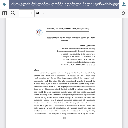
ისრაელის მუსლიმთა ფონზე აღქმული პალესტინა-ისრაელის კრიზისის მიზეზები