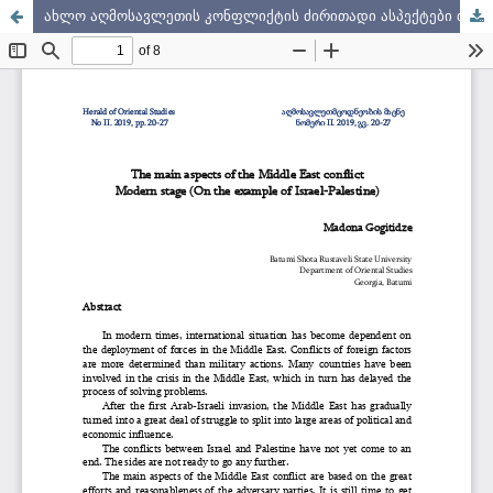
ახლო აღმოსავლეთის კონფლიქტის ძირითადი ასპექტები თანამედროვე ეტაპზე (ისრაელ-პალესტინის მაგალითზე)