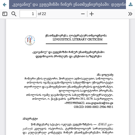
„ვეივანიუ“ და ევფემიზმი ჩინურ ენათმეცნიერებაში: დეფინიციის პრობლემა და ცნებითი საზღვრები